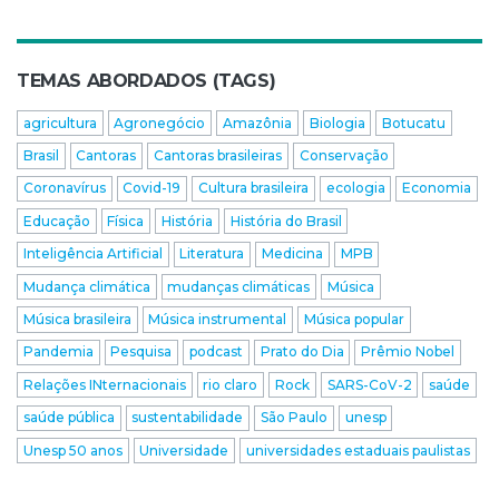
TEMAS ABORDADOS (TAGS)
agricultura
Agronegócio
Amazônia
Biologia
Botucatu
Brasil
Cantoras
Cantoras brasileiras
Conservação
Coronavírus
Covid-19
Cultura brasileira
ecologia
Economia
Educação
Física
História
História do Brasil
Inteligência Artificial
Literatura
Medicina
MPB
Mudança climática
mudanças climáticas
Música
Música brasileira
Música instrumental
Música popular
Pandemia
Pesquisa
podcast
Prato do Dia
Prêmio Nobel
Relações INternacionais
rio claro
Rock
SARS-CoV-2
saúde
saúde pública
sustentabilidade
São Paulo
unesp
Unesp 50 anos
Universidade
universidades estaduais paulistas