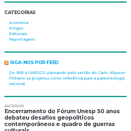
CATEGORIAS
Acontece
Artigos
Editoriais
Reportagens
SIGA-NOS POR FEED
Do IBB à UNESCO, passando pelo sertão do Cariri, Allysson
Pinheiro se projetou como referência para a paleontologia
nacional
Navegação de Post
Encerramento do Fórum Unesp 50 anos
debateu desafios geopolíticos
contemporâneos e quadro de guerras
culturais