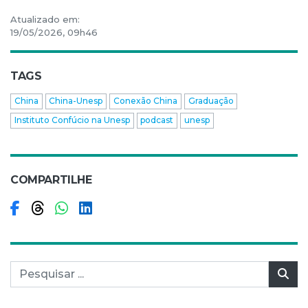
Atualizado em:
19/05/2026, 09h46
TAGS
China
China-Unesp
Conexão China
Graduação
Instituto Confúcio na Unesp
podcast
unesp
COMPARTILHE
Compartilhar no Facebook
Compartilhar no Threads
Compartilhar no WhatsApp
Compartilhar no LinkedIn
Pesquisar por:
Pes