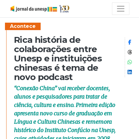
Acontece
Rica história de
Co
colaborações entre
Co
Unesp e instituições
Co
chinesas é tema de
Co
novo podcast
“Conexão China” vai receber docentes,
alunos e pesquisadores para tratar de
ciência, cultura e ensino. Primeira edição
apresenta novo curso de graduação em
Língua e Cultura Chinesas e rememora
histórico do Instituto Confúcio na Unesp,
cujas atividades se iniciaram em 2008.