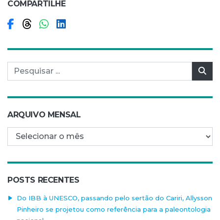
COMPARTILHE
Compartilhar no Facebook
Compartilhar no Threads
Compartilhar no WhatsApp
Compartilhar no LinkedIn
Pesquisar por:
Pes
ARQUIVO MENSAL
Arquivo mensal
POSTS RECENTES
Do IBB à UNESCO, passando pelo sertão do Cariri, Allysson
Pinheiro se projetou como referência para a paleontologia