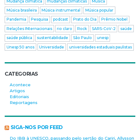
Mudança climática
mudanças climáticas
Música
Música brasileira
Música instrumental
Música popular
Pandemia
Pesquisa
podcast
Prato do Dia
Prêmio Nobel
Relações INternacionais
rio claro
Rock
SARS-CoV-2
saúde
saúde pública
sustentabilidade
São Paulo
unesp
Unesp 50 anos
Universidade
universidades estaduais paulistas
CATEGORIAS
Acontece
Artigos
Editoriais
Reportagens
SIGA-NOS POR FEED
Do IBB à UNESCO, passando pelo sertão do Cariri, Allysson