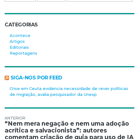
CATEGORIAS
Acontece
Artigos
Editoriais
Reportagens
SIGA-NOS POR FEED
Crise em Ceuta evidencia necessidade de rever políticas
de migração, avalia pesquisador da Unesp
Navegação de Post
“Nem mera negação e nem uma adoção
acrítica e salvacionista”: autores
comentam criação de guia para uso de IA