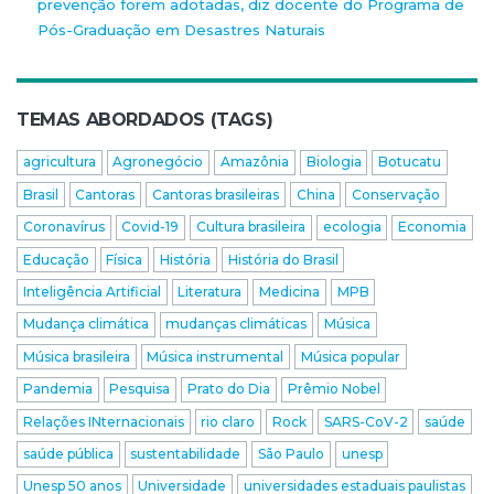
prevenção forem adotadas, diz docente do Programa de
Pós-Graduação em Desastres Naturais
TEMAS ABORDADOS (TAGS)
agricultura
Agronegócio
Amazônia
Biologia
Botucatu
Brasil
Cantoras
Cantoras brasileiras
China
Conservação
Coronavírus
Covid-19
Cultura brasileira
ecologia
Economia
Educação
Física
História
História do Brasil
Inteligência Artificial
Literatura
Medicina
MPB
Mudança climática
mudanças climáticas
Música
Música brasileira
Música instrumental
Música popular
Pandemia
Pesquisa
Prato do Dia
Prêmio Nobel
Relações INternacionais
rio claro
Rock
SARS-CoV-2
saúde
saúde pública
sustentabilidade
São Paulo
unesp
Unesp 50 anos
Universidade
universidades estaduais paulistas