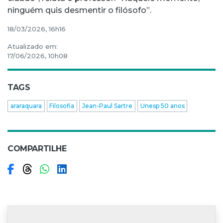
ninguém quis desmentir o filósofo”.
18/03/2026, 16h16
Atualizado em:
17/06/2026, 10h08
TAGS
araraquara
Filosofia
Jean-Paul Sartre
Unesp 50 anos
COMPARTILHE
Compartilhar no Facebook
Compartilhar no Threads
Compartilhar no WhatsApp
Compartilhar no LinkedIn