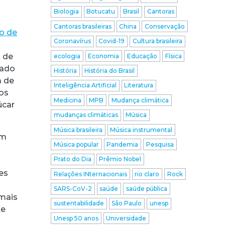
Biologia
Botucatu
Brasil
Cantoras
Cantoras brasileiras
China
Conservação
o de
Coronavírus
Covid-19
Cultura brasileira
s de
ecologia
Economia
Educação
Física
tado
História
História do Brasil
m de
Inteligência Artificial
Literatura
os
Medicina
MPB
Mudança climática
úcar
mudanças climáticas
Música
Música brasileira
Música instrumental
am
Música popular
Pandemia
Pesquisa
Prato do Dia
Prêmio Nobel
es
Relações INternacionais
rio claro
Rock
SARS-CoV-2
saúde
saúde pública
 mais
sustentabilidade
São Paulo
unesp
te
Unesp 50 anos
Universidade