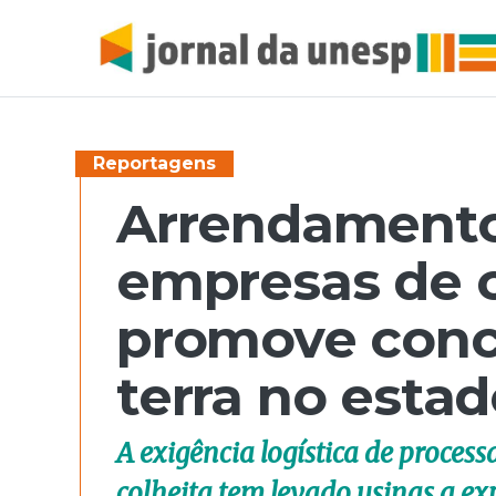
Reportagens
Arrendamento
empresas de 
promove conc
terra no esta
A exigência logística de proces
colheita tem levado usinas a e