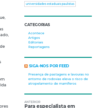
universidades estaduais paulistas
ue,
CATEGORIAS
as
Acontece
tado,
Artigos
Editoriais
ade
Reportagens
s
SIGA-NOS POR FEED
Presença de pastagens e lavouras no
entorno de rodovias eleva o risco de
 em
atropelamento de mamíferos
rida
Navegação de Post
Para especialista em
ores