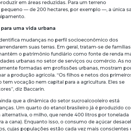
oduzir em áreas reduzidas. Para um terreno
pequeno — de 200 hectares, por exemplo —, a única s
quipamento.
 para uma vida urbana
dentifica mudanças no perfil socioeconômico dos
arrendarem suas terras. Em geral, tratam-se de famílias
mantêm o patrimônio fundiário como fonte de renda m
idades urbanas no setor de serviços ou comércio. As n
temente formadas em profissões urbanas, mostram po
ar a produção agrícola. “Os filhos e netos dos primeiro
o tem vocação nem capital para a agricultura. Eles se
ores”, diz Baccarin.
ainda que a dinâmica do setor sucroalcooleiro está
ças. Um quarto do etanol brasileiro já é produzido c
lternativa, o milho, que rende 400 litros por tonelada
ara a cana). Enquanto isso, o consumo de açúcar desace
cos, cujas populações estão cada vez mais conscientes