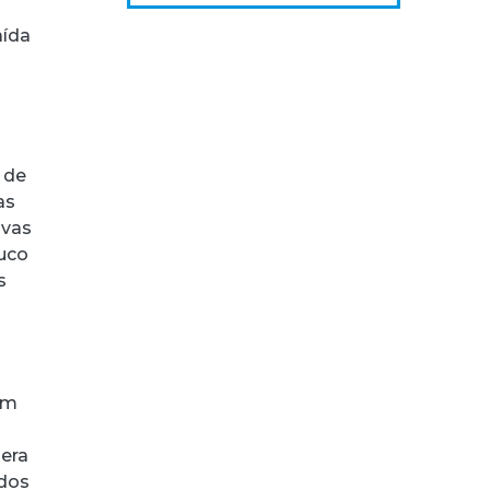
aída
 de
as
ovas
uco
s
om
lera
 dos