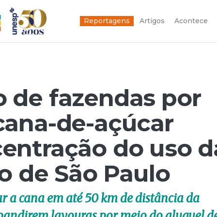
Reportagens
Artigos
Acontece
 de fazendas por
cana-de-açúcar
entração do uso d
do de São Paulo
sar a cana em até 50 km de distância da
xpandirem lavouras por meio do aluguel d