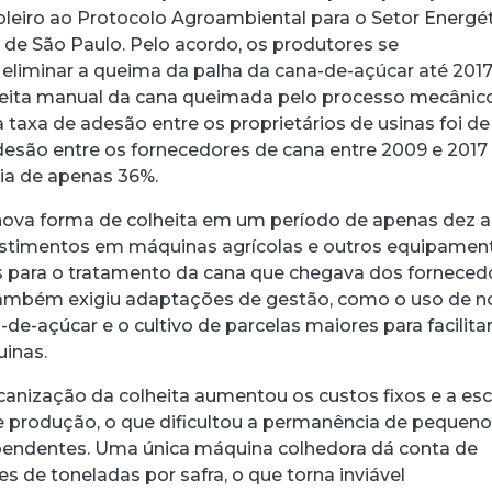
oleiro ao Protocolo Agroambiental para o Setor Energé
de São Paulo. Pelo acordo, os produtores se
iminar a queima da palha da cana-de-açúcar até 2017
heita manual da cana queimada pelo processo mecânico
a taxa de adesão entre os proprietários de usinas foi de
esão entre os fornecedores de cana entre 2009 e 2017
ia de apenas 36%.
ova forma de colheita em um período de apenas dez 
vestimentos em máquinas agrícolas e outros equipamen
os para o tratamento da cana que chegava dos forneced
ambém exigiu adaptações de gestão, como o uso de n
de-açúcar e o cultivo de parcelas maiores para facilitar
inas.
anização da colheita aumentou os custos fixos e a esc
e produção, o que dificultou a permanência de pequen
pendentes. Uma única máquina colhedora dá conta de
s de toneladas por safra, o que torna inviável