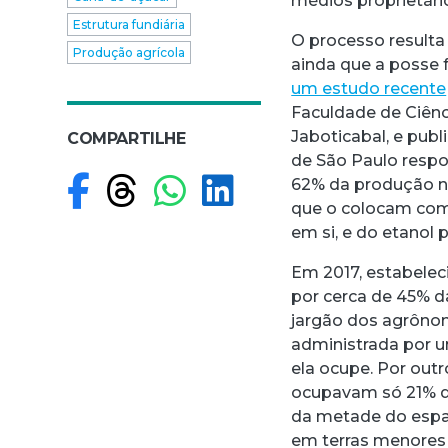
médios proprietári
Estrutura fundiária
O processo result
Produção agrícola
ainda que a posse 
um estudo recente
Faculdade de Ciênc
Jaboticabal, e pub
COMPARTILHE
de São Paulo respo
Compartilhar no F
Compartilhar no
Compartilhar
Compartilh
62% da produção n
que o colocam como
em si, e do etanol 
Em 2017, estabelec
por cerca de 45% da
jargão dos agrônom
administrada por 
ela ocupe. Por outr
ocupavam só 21% da
da metade do espa
em terras menores