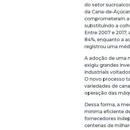
do setor sucroalco
da Cana-de-Açúcar 
comprometeram a el
substituindo a col
Entre 2007 e 2017, 
84%, enquanto a ad
registrou uma méd
A adoção de uma n
exigiu grandes in
industriais voltad
O novo processo t
variedades de cana-
operação das máqu
Dessa forma, a mec
mínima eficiente d
fornecedores inde
centenas de milhare