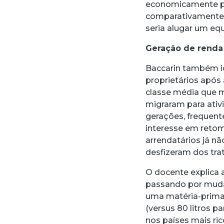
economicamente pr
comparativamente 
seria alugar um e
Geração de renda
Baccarin também i
proprietários após 
classe média que 
migraram para ativ
gerações, frequen
interesse em retom
arrendatários já nã
desfizeram dos trat
O docente explica 
passando por mudan
uma matéria-prima a
(versus 80 litros p
nos países mais ri