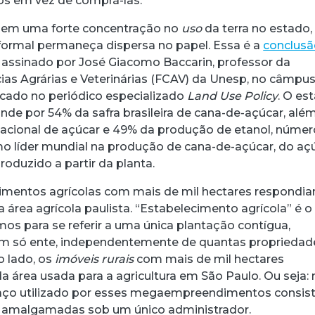
os em vez de comprá-las.
a em uma forte concentração no
uso
da terra no estado,
formal permaneça dispersa no papel. Essa é a
conclusã
assinado por José Giacomo Baccarin, professor da
ias Agrárias e Veterinárias (FCAV) da Unesp, no câmpu
licado no periódico especializado
Land Use Policy
. O es
nde por 54% da safra brasileira de cana-de-açúcar, alé
acebook
 Threads
 no WhatsApp
ar no LinkedIn
acional de açúcar e 49% da produção de etanol, númer
 líder mundial na produção de cana-de-açúcar, do aç
produzido a partir da planta.
imentos agrícolas com mais de mil hectares respondi
 área agrícola paulista. “Estabelecimento agrícola” é o
os para se referir a uma única plantação contígua,
um só ente, independentemente de quantas propriedad
o lado, os
imóveis rurais
com mais de mil hectares
 área usada para a agricultura em São Paulo. Ou seja:
ço utilizado por esses megaempreendimentos consis
 amalgamadas sob um único administrador.