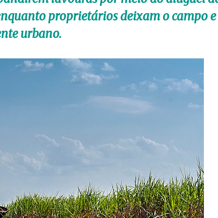
 enquanto proprietários deixam o campo e
nte urbano.