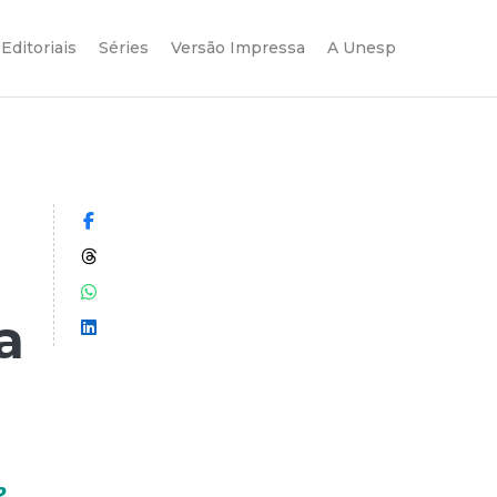
Editoriais
Séries
Versão Impressa
A Unesp
Compartilhar no Facebook
Compartilhar no Threads
Compartilhar no WhatsApp
a
Compartilhar no LinkedIn
e