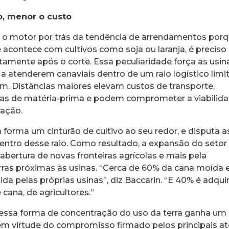
o, menor o custo
 o motor por trás da tendência de arrendamentos porq
 acontece com cultivos como soja ou laranja, é preciso
tamente após o corte. Essa peculiaridade força as usin
 atenderem canaviais dentro de um raio logístico limi
. Distâncias maiores elevam custos de transporte,
s de matéria-prima e podem comprometer a viabilid
ação.
a forma um cinturão de cultivo ao seu redor, e disputa a
dentro desse raio. Como resultado, a expansão do setor
bertura de novas fronteiras agrícolas e mais pela
rras próximas às usinas. “Cerca de 60% da cana moída
da pelas próprias usinas”, diz Baccarin. “E 40% é adqui
cana, de agricultores.”
essa forma de concentração do uso da terra ganha um
m virtude do compromisso firmado pelos principais at