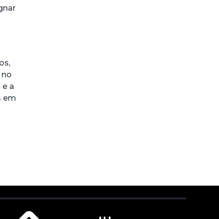
gnar
os,
 no
 e a
as em
m