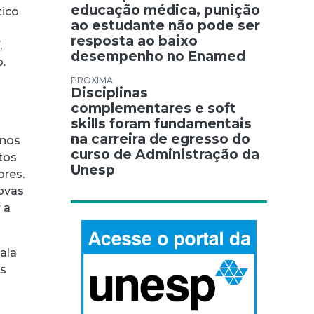
educação médica, punição
tico
ao estudante não pode ser
resposta ao baixo
,
desempenho no Enamed
.
Disciplinas
complementares e soft
skills foram fundamentais
na carreira de egresso do
anos
curso de Administração da
tos
Unesp
ores.
ovas
 a
ala
os