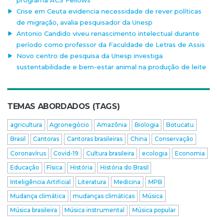
programa ACS Fellows
Crise em Ceuta evidencia necessidade de rever políticas
de migração, avalia pesquisador da Unesp
Antonio Candido viveu renascimento intelectual durante
período como professor da Faculdade de Letras de Assis
Novo centro de pesquisa da Unesp investiga
sustentabilidade e bem-estar animal na produção de leite
TEMAS ABORDADOS (TAGS)
agricultura
Agronegócio
Amazônia
Biologia
Botucatu
Brasil
Cantoras
Cantoras brasileiras
China
Conservação
Coronavírus
Covid-19
Cultura brasileira
ecologia
Economia
Educação
Física
História
História do Brasil
Inteligência Artificial
Literatura
Medicina
MPB
Mudança climática
mudanças climáticas
Música
Música brasileira
Música instrumental
Música popular