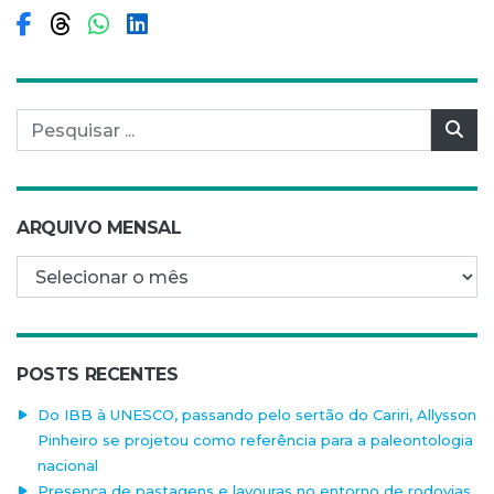
Compartilhar no Facebook
Compartilhar no Threads
Compartilhar no WhatsApp
Compartilhar no LinkedIn
Pesquisar por:
Pes
ARQUIVO MENSAL
Arquivo mensal
POSTS RECENTES
Do IBB à UNESCO, passando pelo sertão do Cariri, Allysson
Pinheiro se projetou como referência para a paleontologia
nacional
Presença de pastagens e lavouras no entorno de rodovias