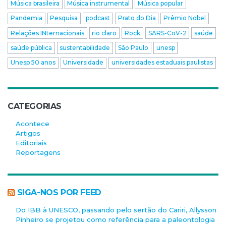
Música brasileira
Música instrumental
Música popular
Pandemia
Pesquisa
podcast
Prato do Dia
Prêmio Nobel
Relações INternacionais
rio claro
Rock
SARS-CoV-2
saúde
saúde pública
sustentabilidade
São Paulo
unesp
Unesp 50 anos
Universidade
universidades estaduais paulistas
CATEGORIAS
Acontece
Artigos
Editoriais
Reportagens
SIGA-NOS POR FEED
Do IBB à UNESCO, passando pelo sertão do Cariri, Allysson
Pinheiro se projetou como referência para a paleontologia