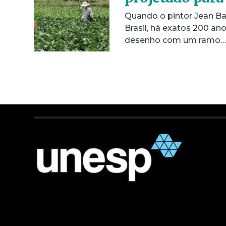
Quando o pintor Jean Ba
Brasil, há exatos 200 an
desenho com um ramo