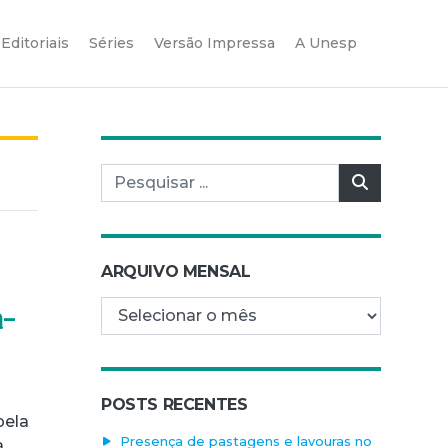
Editoriais
Séries
Versão Impressa
A Unesp
Pesquisar por:
Pesquisar
ARQUIVO MENSAL
Arquivo mensal
a-
a
POSTS RECENTES
pela
Presença de pastagens e lavouras no
a