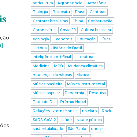
agricultura
Agronegócio
Amazônia
Biologia
Botucatu
Brasil
Cantoras
is
Cantoras brasileiras
China
Conservação
Coronavírus
Covid-19
Cultura brasileira
ação
ecologia
Economia
Educação
Física
s]
História
História do Brasil
Inteligência Artificial
Literatura
Medicina
MPB
Mudança climática
mudanças climáticas
Música
Música brasileira
Música instrumental
Música popular
Pandemia
Pesquisa
Prato do Dia
Prêmio Nobel
Relações INternacionais
rio claro
Rock
SARS-CoV-2
saúde
saúde pública
sões
sustentabilidade
São Paulo
unesp