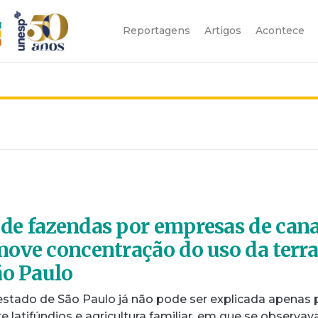
Reportagens
Artigos
Acontece
de fazendas por empresas de can
ove concentração do uso da terr
ão Paulo
 estado de São Paulo já não pode ser explicada apenas 
e latifúndios e agricultura familiar, em que se observav