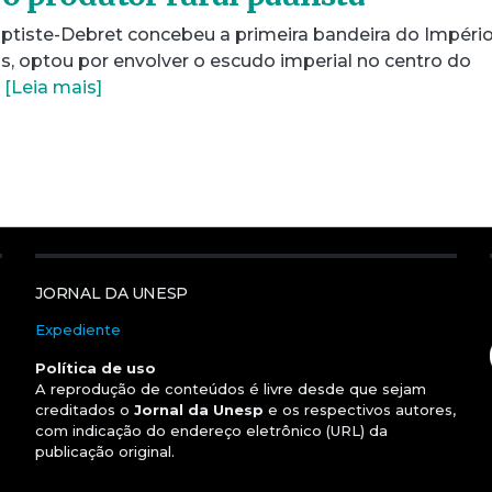
ptiste-Debret concebeu a primeira bandeira do Impéri
os, optou por envolver o escudo imperial no centro do
…
[Leia mais]
JORNAL DA UNESP
Expediente
Política de uso
A reprodução de conteúdos é livre desde que sejam
creditados o
Jornal da Unesp
e os respectivos autores,
com indicação do endereço eletrônico (URL) da
publicação original.