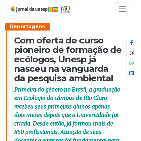
Reportagens
Com oferta de curso
Co
pioneiro de formação de
Co
ecólogos, Unesp já
Co
nasceu na vanguarda
Co
da pesquisa ambiental
Primeira do gênero no Brasil, a graduação
em Ecologia do câmpus de Rio Claro
recebeu seus primeiros alunos apenas
dois meses depois que a Universidade foi
criada. Desde então, já formou mais de
850 profissionais. Atuação de seus
docentes e egressos foi fundamental para