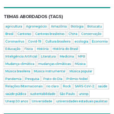
TEMAS ABORDADOS (TAGS)
agricultura
Agronegócio
Amazônia
Biologia
Botucatu
Brasil
Cantoras
Cantoras brasileiras
China
Conservação
Coronavírus
Covid-19
Cultura brasileira
ecologia
Economia
Educação
Física
História
História do Brasil
Inteligência Artificial
Literatura
Medicina
MPB
Mudança climática
mudanças climáticas
Música
Música brasileira
Música instrumental
Música popular
Pandemia
Pesquisa
Prato do Dia
Prêmio Nobel
Relações INternacionais
rio claro
Rock
SARS-CoV-2
saúde
saúde pública
sustentabilidade
São Paulo
unesp
Unesp 50 anos
Universidade
universidades estaduais paulistas