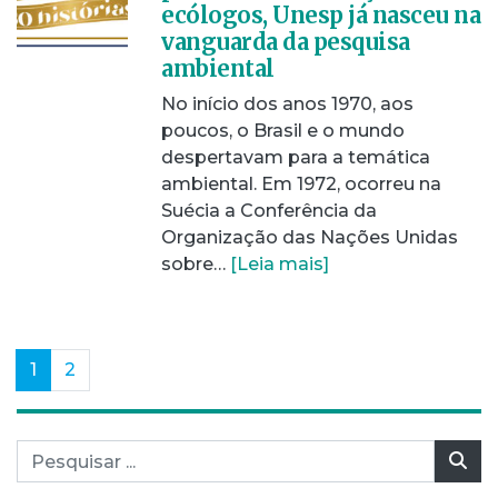
ecólogos, Unesp já nasceu na
vanguarda da pesquisa
ambiental
No início dos anos 1970, aos
poucos, o Brasil e o mundo
despertavam para a temática
ambiental. Em 1972, ocorreu na
Suécia a Conferência da
Organização das Nações Unidas
sobre…
[Leia mais]
(current)
1
2
Pesquisar por:
Pes