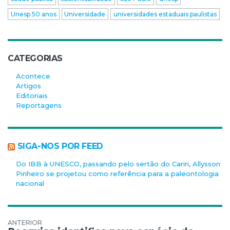
Unesp 50 anos
Universidade
universidades estaduais paulistas
CATEGORIAS
Acontece
Artigos
Editoriais
Reportagens
SIGA-NOS POR FEED
Do IBB à UNESCO, passando pelo sertão do Cariri, Allysson
Pinheiro se projetou como referência para a paleontologia
nacional
Navegação de Post