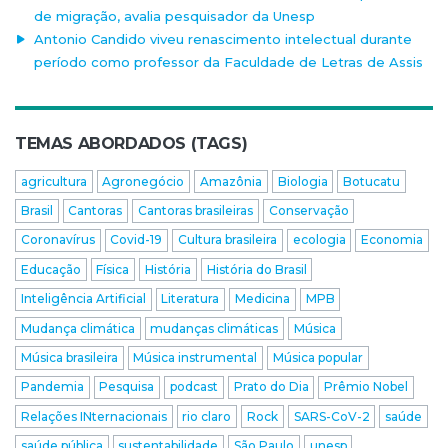
de migração, avalia pesquisador da Unesp
Antonio Candido viveu renascimento intelectual durante
período como professor da Faculdade de Letras de Assis
TEMAS ABORDADOS (TAGS)
agricultura
Agronegócio
Amazônia
Biologia
Botucatu
Brasil
Cantoras
Cantoras brasileiras
Conservação
Coronavírus
Covid-19
Cultura brasileira
ecologia
Economia
Educação
Física
História
História do Brasil
Inteligência Artificial
Literatura
Medicina
MPB
Mudança climática
mudanças climáticas
Música
Música brasileira
Música instrumental
Música popular
Pandemia
Pesquisa
podcast
Prato do Dia
Prêmio Nobel
Relações INternacionais
rio claro
Rock
SARS-CoV-2
saúde
saúde pública
sustentabilidade
São Paulo
unesp