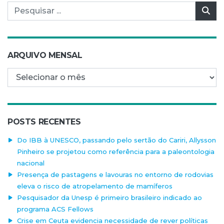
Pesquisar por:
Pes
ARQUIVO MENSAL
Arquivo mensal
POSTS RECENTES
Do IBB à UNESCO, passando pelo sertão do Cariri, Allysson
Pinheiro se projetou como referência para a paleontologia
nacional
Presença de pastagens e lavouras no entorno de rodovias
eleva o risco de atropelamento de mamíferos
Pesquisador da Unesp é primeiro brasileiro indicado ao
programa ACS Fellows
Crise em Ceuta evidencia necessidade de rever políticas