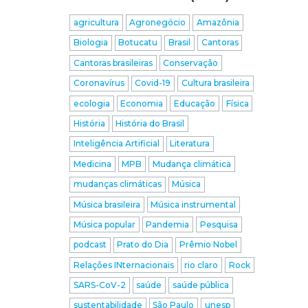
agricultura
Agronegócio
Amazônia
Biologia
Botucatu
Brasil
Cantoras
Cantoras brasileiras
Conservação
Coronavírus
Covid-19
Cultura brasileira
ecologia
Economia
Educação
Física
História
História do Brasil
Inteligência Artificial
Literatura
Medicina
MPB
Mudança climática
mudanças climáticas
Música
Música brasileira
Música instrumental
Música popular
Pandemia
Pesquisa
podcast
Prato do Dia
Prêmio Nobel
Relações INternacionais
rio claro
Rock
SARS-CoV-2
saúde
saúde pública
sustentabilidade
São Paulo
unesp