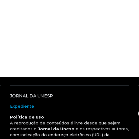
JORNAL DA UNESP
Expediente
Política de uso
A reprodução de conteúdos é livre desde que sejam
creditados o
Jornal da Unesp
e os respectivos autores,
com indicação do endereço eletrônico (URL) da