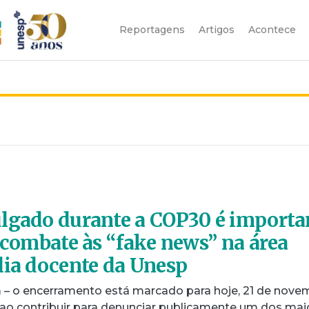
Reportagens
Artigos
Acontece
lgado durante a COP30 é importa
o combate às “fake news” na área
lia docente da Unesp
 – o encerramento está marcado para hoje, 21 de nove
a ao contribuir para denunciar publicamente um dos mai