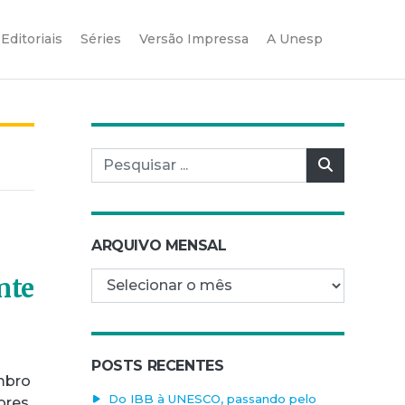
Editoriais
Séries
Versão Impressa
A Unesp
Pesquisar por:
Pesquisar
ARQUIVO MENSAL
Arquivo mensal
nte
POSTS RECENTES
mbro
Do IBB à UNESCO, passando pelo
ores