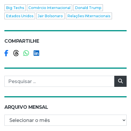
Big Techs
Comércio Internacional
Donald Trump
Estados Unidos
Jair Bolsonaro
Relações INternacionais
COMPARTILHE
Compartilhar no Facebook
Compartilhar no Threads
Compartilhar no WhatsApp
Compartilhar no LinkedIn
Pesquisar por:
Pes
ARQUIVO MENSAL
Arquivo mensal