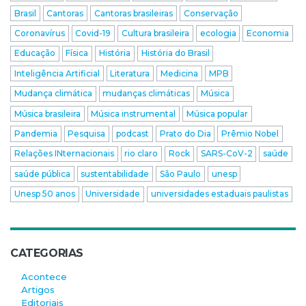
Brasil
Cantoras
Cantoras brasileiras
Conservação
Coronavírus
Covid-19
Cultura brasileira
ecologia
Economia
Educação
Física
História
História do Brasil
Inteligência Artificial
Literatura
Medicina
MPB
Mudança climática
mudanças climáticas
Música
Música brasileira
Música instrumental
Música popular
Pandemia
Pesquisa
podcast
Prato do Dia
Prêmio Nobel
Relações INternacionais
rio claro
Rock
SARS-CoV-2
saúde
saúde pública
sustentabilidade
São Paulo
unesp
Unesp 50 anos
Universidade
universidades estaduais paulistas
CATEGORIAS
Acontece
Artigos
Editoriais