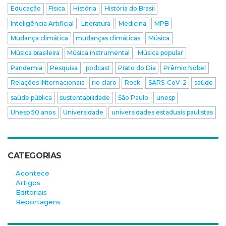
Educação
Física
História
História do Brasil
Inteligência Artificial
Literatura
Medicina
MPB
Mudança climática
mudanças climáticas
Música
Música brasileira
Música instrumental
Música popular
Pandemia
Pesquisa
podcast
Prato do Dia
Prêmio Nobel
Relações INternacionais
rio claro
Rock
SARS-CoV-2
saúde
saúde pública
sustentabilidade
São Paulo
unesp
Unesp 50 anos
Universidade
universidades estaduais paulistas
CATEGORIAS
Acontece
Artigos
Editoriais
Reportagens