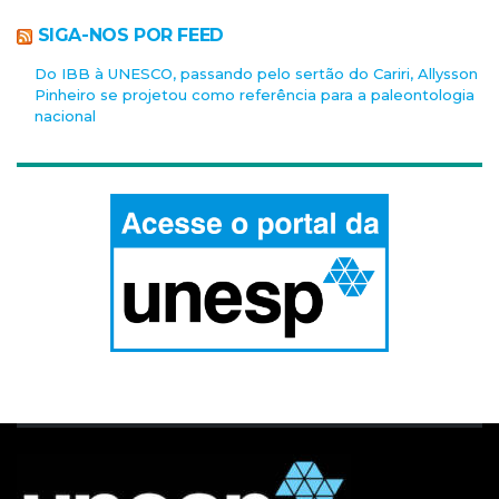
SIGA-NOS POR FEED
Do IBB à UNESCO, passando pelo sertão do Cariri, Allysson
Pinheiro se projetou como referência para a paleontologia
nacional