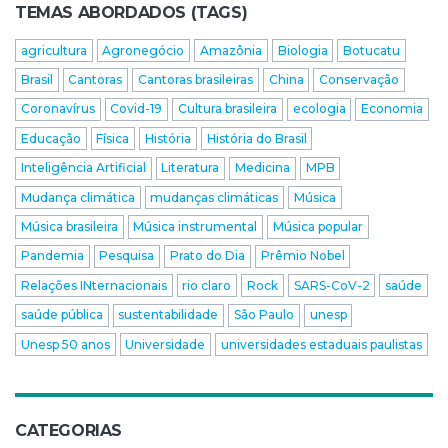
TEMAS ABORDADOS (TAGS)
agricultura
Agronegócio
Amazônia
Biologia
Botucatu
Brasil
Cantoras
Cantoras brasileiras
China
Conservação
Coronavírus
Covid-19
Cultura brasileira
ecologia
Economia
Educação
Física
História
História do Brasil
Inteligência Artificial
Literatura
Medicina
MPB
Mudança climática
mudanças climáticas
Música
Música brasileira
Música instrumental
Música popular
Pandemia
Pesquisa
Prato do Dia
Prêmio Nobel
Relações INternacionais
rio claro
Rock
SARS-CoV-2
saúde
saúde pública
sustentabilidade
São Paulo
unesp
Unesp 50 anos
Universidade
universidades estaduais paulistas
CATEGORIAS