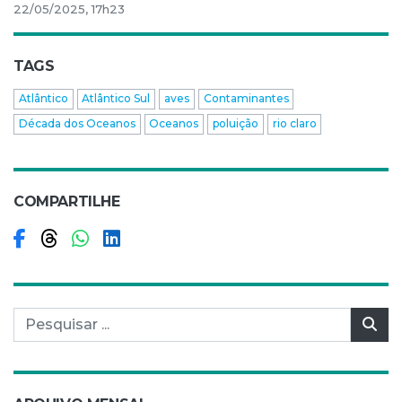
22/05/2025, 17h23
TAGS
Atlântico
Atlântico Sul
aves
Contaminantes
Década dos Oceanos
Oceanos
poluição
rio claro
COMPARTILHE
Compartilhar no Facebook
Compartilhar no Threads
Compartilhar no WhatsApp
Compartilhar no LinkedIn
Pesquisar por:
Pes