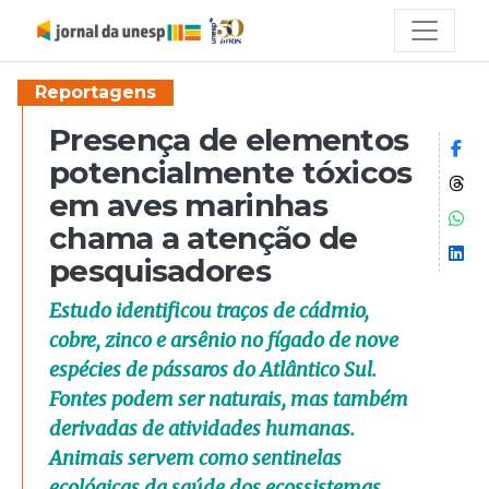
Reportagens
Presença de elementos
Co
potencialmente tóxicos
Co
em aves marinhas
Co
chama a atenção de
Co
pesquisadores
Estudo identificou traços de cádmio,
cobre, zinco e arsênio no fígado de nove
espécies de pássaros do Atlântico Sul.
Fontes podem ser naturais, mas também
derivadas de atividades humanas.
Animais servem como sentinelas
ecológicas da saúde dos ecossistemas