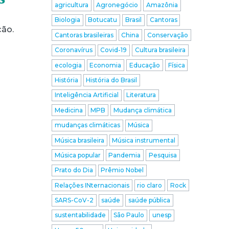
agricultura
Agronegócio
Amazônia
Biologia
Botucatu
Brasil
Cantoras
ção.
Cantoras brasileiras
China
Conservação
Coronavírus
Covid-19
Cultura brasileira
ecologia
Economia
Educação
Física
História
História do Brasil
Inteligência Artificial
Literatura
Medicina
MPB
Mudança climática
mudanças climáticas
Música
Música brasileira
Música instrumental
Música popular
Pandemia
Pesquisa
Prato do Dia
Prêmio Nobel
Relações INternacionais
rio claro
Rock
SARS-CoV-2
saúde
saúde pública
sustentabilidade
São Paulo
unesp