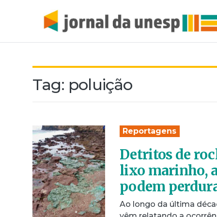
Tag:
poluição
Reportagens
Detritos de roc
lixo marinho, 
podem perdura
Ao longo da última déca
vêm relatando a ocorrên