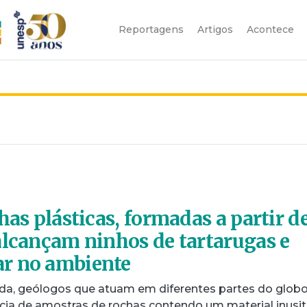
Reportagens
Artigos
Acontece
has plásticas, formadas a partir d
alcançam ninhos de tartarugas e
r no ambiente
da, geólogos que atuam em diferentes partes do glob
cia de amostras de rochas contendo um material inusit