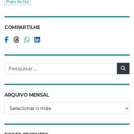
Prato do Dia
COMPARTILHE
Compartilhar no Facebook
Compartilhar no Threads
Compartilhar no WhatsApp
Compartilhar no LinkedIn
Pesquisar por:
Pes
ARQUIVO MENSAL
Arquivo mensal