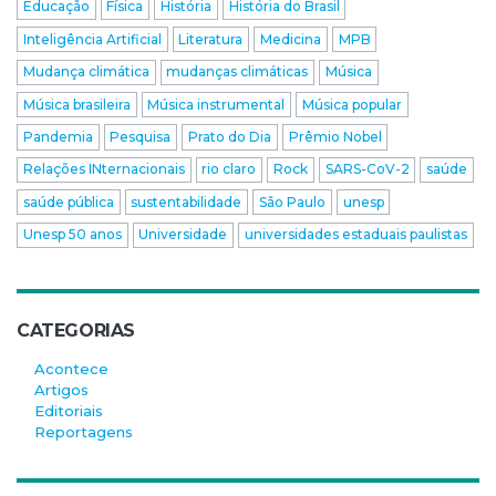
Educação
Física
História
História do Brasil
Inteligência Artificial
Literatura
Medicina
MPB
Mudança climática
mudanças climáticas
Música
Música brasileira
Música instrumental
Música popular
Pandemia
Pesquisa
Prato do Dia
Prêmio Nobel
Relações INternacionais
rio claro
Rock
SARS-CoV-2
saúde
saúde pública
sustentabilidade
São Paulo
unesp
Unesp 50 anos
Universidade
universidades estaduais paulistas
CATEGORIAS
Acontece
Artigos
Editoriais
Reportagens