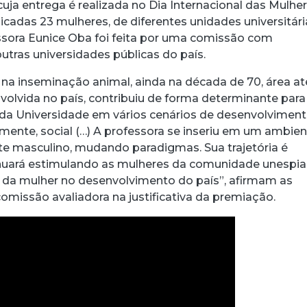
uja entrega é realizada no Dia Internacional das Mulher
cadas 23 mulheres, de diferentes unidades universitári
ssora Eunice Oba foi feita por uma comissão com
acebook
 Threads
 no WhatsApp
ar no LinkedIn
utras universidades públicas do país.
 na inseminação animal, ainda na década de 70, área at
olvida no país, contribuiu de forma determinante para
da Universidade em vários cenários de desenvolvimen
mente, social (…) A professora se inseriu em um ambie
 masculino, mudando paradigmas. Sua trajetória é
inuará estimulando as mulheres da comunidade unespia
 da mulher no desenvolvimento do país”, afirmam as
omissão avaliadora na justificativa da premiação.