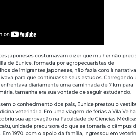
ntes japoneses costumavam dizer que mulher não preci
ília de Eunice, formada por agropecuaristas de
ilhos de imigrantes japoneses, não fazia coro à narrativ
entivava para que continuasse seus estudos. Carregando
, enfrentava diariamente uma caminhada de 7 km para
imária, tamanha era sua vontade de seguir estudando.
, sem o conhecimento dos pais, Eunice prestou o vestib
icina veterinária. Em uma viagem de férias a Vila Velha
scobriu sua aprovação na Faculdade de Ciências Médica
catu, unidade precursora do que se tornaria o câmpus 
 Em 1970, com o apoio da família, ingressou em veterin