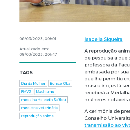
08/03/2023, 00h01
Isabella Siqueira
Atualizado em:
A reprodução anim
08/03/2023, 20h47
de pesquisa a que s
professora da Facu
embasada por sua 
TAGS
que lhe permitiu c
Dia da Mulher
Eunice Oba
masculino, está sen
FMVZ
Machismo
receberá a Medalha
mulheres notáveis 
medalha Heleieth Saffioti
medicina veterinária
A cerimônia de pre
reprodução animal
Conselho Universitá
transmissão ao viv