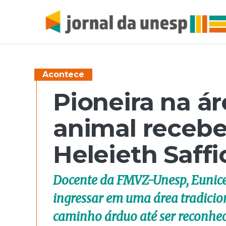
Acontece
Pioneira na á
animal receb
Heleieth Saffi
Docente da FMVZ-Unesp, Eunice
ingressar em uma área tradici
caminho árduo até ser reconhec