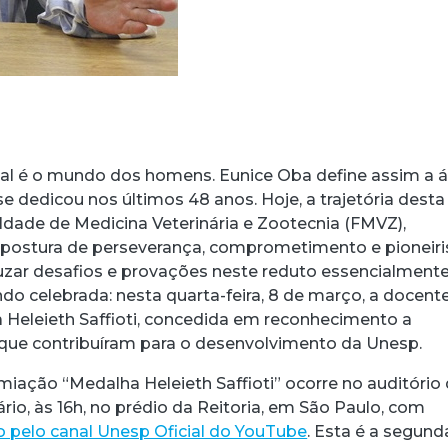
al é o mundo dos homens. Eunice Oba define assim a á
e dedicou nos últimos 48 anos. Hoje, a trajetória desta
ldade de Medicina Veterinária e Zootecnia (FMVZ),
postura de perseverança, comprometimento e pioneir
ruzar desafios e provações neste reduto essencialment
do celebrada: nesta quarta-feira, 8 de março, a docent
 Heleieth Saffioti, concedida em reconhecimento a
que contribuíram para o desenvolvimento da Unesp.
miação “Medalha Heleieth Saffioti” ocorre no auditório
rio, às 16h, no prédio da Reitoria, em São Paulo, com
o pelo canal Unesp Oficial do YouTube
. Esta é a segund