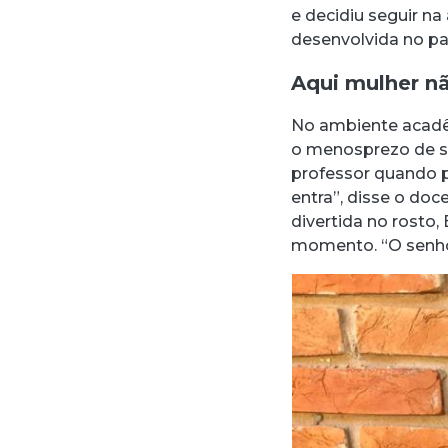
e decidiu seguir n
desenvolvida no p
Aqui mulher nã
No ambiente acadê
o menosprezo de se
professor quando p
entra”, disse o do
divertida no rosto,
momento. “O senhor