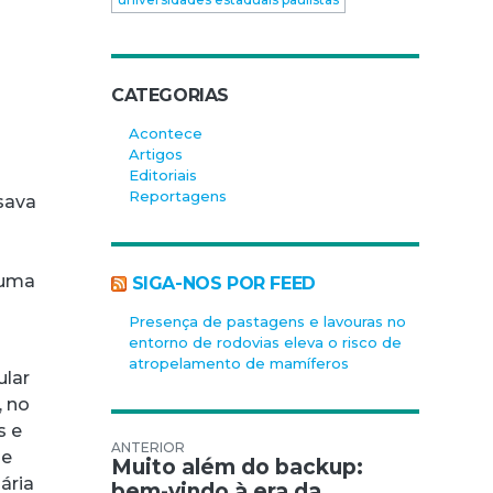
CATEGORIAS
Acontece
Artigos
Editoriais
Reportagens
sava
a
 uma
SIGA-NOS POR FEED
Presença de pastagens e lavouras no
entorno de rodovias eleva o risco de
atropelamento de mamíferos
ular
, no
s e
Navegação de Post
de
Muito além do backup:
ária
bem-vindo à era da