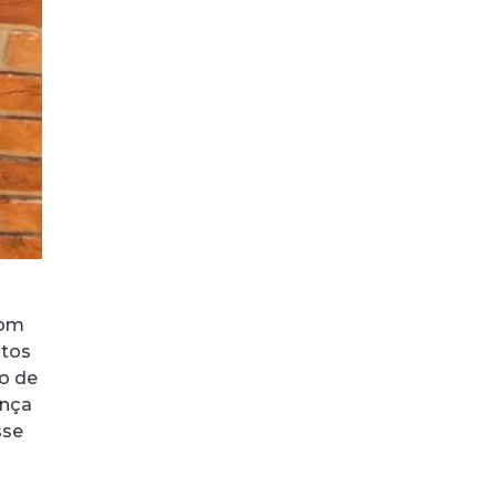
com
itos
o de
ença
sse