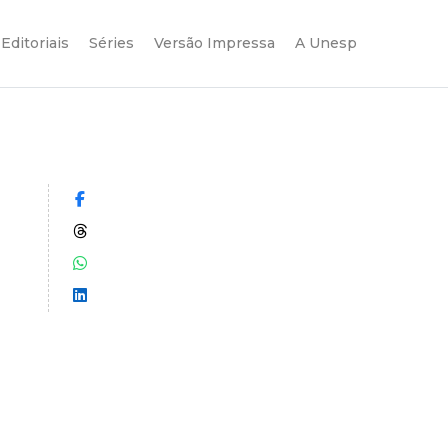
Editoriais
Séries
Versão Impressa
A Unesp
Compartilhar no Facebook
Compartilhar no Threads
Compartilhar no WhatsApp
Compartilhar no LinkedIn