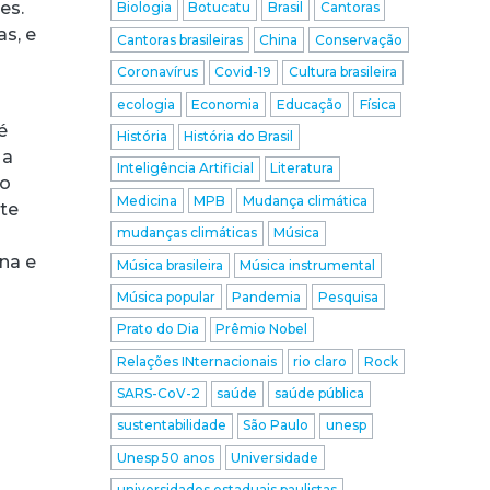
es.
Biologia
Botucatu
Brasil
Cantoras
as, e
Cantoras brasileiras
China
Conservação
Coronavírus
Covid-19
Cultura brasileira
ecologia
Economia
Educação
Física
é
História
História do Brasil
 a
Inteligência Artificial
Literatura
to
Medicina
MPB
Mudança climática
nte
mudanças climáticas
Música
na e
Música brasileira
Música instrumental
Música popular
Pandemia
Pesquisa
Prato do Dia
Prêmio Nobel
Relações INternacionais
rio claro
Rock
SARS-CoV-2
saúde
saúde pública
sustentabilidade
São Paulo
unesp
Unesp 50 anos
Universidade
universidades estaduais paulistas