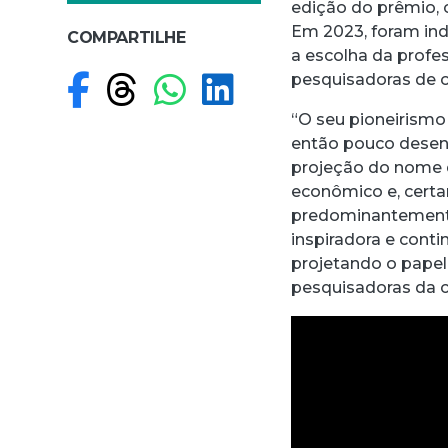
edição do prêmio, c
Em 2023, foram indi
COMPARTILHE
a escolha da profe
Compartilhar no F
Compartilhar no
Compartilhar
Compartilh
pesquisadoras de o
“O seu pioneirismo
então pouco desenv
projeção do nome 
econômico e, certa
predominantemente
inspiradora e cont
projetando o papel
pesquisadoras da c