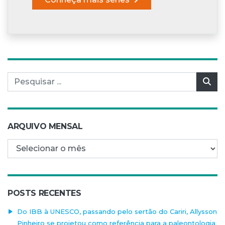
Pesquisar por:
Pes
ARQUIVO MENSAL
Arquivo mensal
POSTS RECENTES
Do IBB à UNESCO, passando pelo sertão do Cariri, Allysson
Pinheiro se projetou como referência para a paleontologia