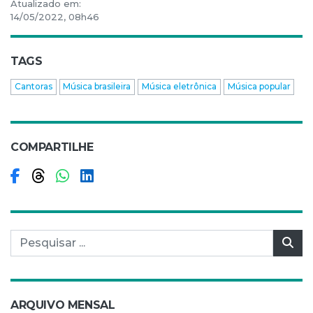
Atualizado em:
14/05/2022, 08h46
TAGS
Cantoras
Música brasileira
Música eletrônica
Música popular
COMPARTILHE
Compartilhar no Facebook
Compartilhar no Threads
Compartilhar no WhatsApp
Compartilhar no LinkedIn
Pesquisar por:
Pes
ARQUIVO MENSAL