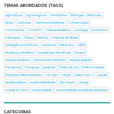
TEMAS ABORDADOS (TAGS)
agricultura
Agronegócio
Amazônia
Biologia
Botucatu
Brasil
Cantoras
Cantoras brasileiras
Conservação
Coronavírus
Covid-19
Cultura brasileira
ecologia
Economia
Educação
Física
História
História do Brasil
Inteligência Artificial
Literatura
Medicina
MPB
Mudança climática
mudanças climáticas
Música
Música brasileira
Música instrumental
Música popular
Pandemia
Pesquisa
podcast
Prato do Dia
Prêmio Nobel
Relações INternacionais
rio claro
Rock
SARS-CoV-2
saúde
saúde pública
sustentabilidade
São Paulo
unesp
Unesp 50 anos
Universidade
universidades estaduais paulistas
CATEGORIAS