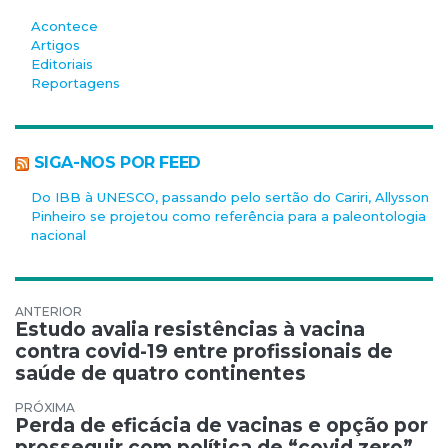
Acontece
Artigos
Editoriais
Reportagens
SIGA-NOS POR FEED
Do IBB à UNESCO, passando pelo sertão do Cariri, Allysson
Pinheiro se projetou como referência para a paleontologia
nacional
Navegação de Post
Estudo avalia resistências à vacina
contra covid-19 entre profissionais de
saúde de quatro continentes
Perda de eficácia de vacinas e opção por
prosseguir com política de “covid zero”