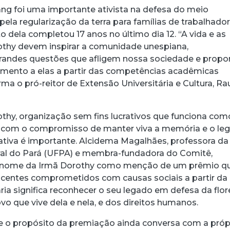
tang foi uma importante ativista na defesa do meio
acebook
 Threads
 no WhatsApp
ar no LinkedIn
pela regularização da terra para famílias de trabalhado
to dela completou 17 anos no último dia 12. “A vida e as
othy devem inspirar a comunidade unespiana,
randes questões que afligem nossa sociedade e prop
mento a elas a partir das competências acadêmicas
irma o pró-reitor de Extensão Universitária e Cultura, Ra
thy, organização sem fins lucrativos que funciona com
 com o compromisso de manter viva a memória e o le
iativa é importante. Alcidema Magalhães, professora da
ral do Pará (UFPA) e membra-fundadora do Comitê,
o nome da Irmã Dorothy como menção de um prêmio q
centes comprometidos com causas sociais a partir da
ria significa reconhecer o seu legado em defesa da flor
o que vive dela e nela, e dos direitos humanos.
e o propósito da premiação ainda conversa com a próp