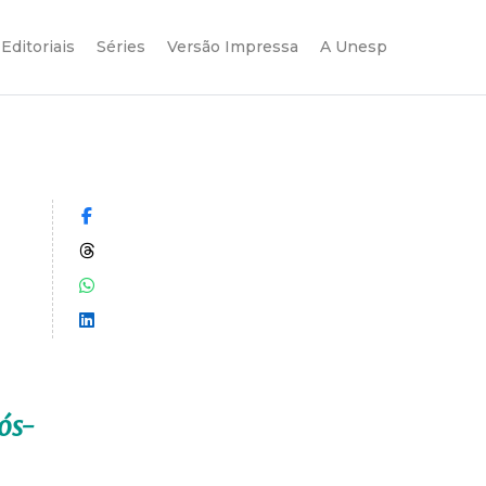
Editoriais
Séries
Versão Impressa
A Unesp
Compartilhar no Facebook
Compartilhar no Threads
Compartilhar no WhatsApp
Compartilhar no LinkedIn
ós-