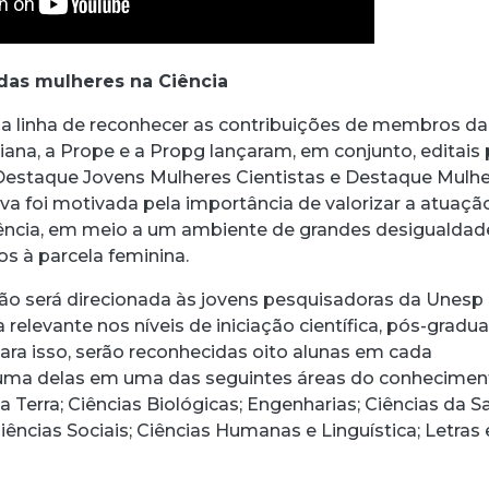
as mulheres na Ciência
 linha de reconhecer as contribuições de membros da
na, a Prope e a Propg lançaram, em conjunto, editais 
Destaque Jovens Mulheres Cientistas e Destaque Mulh
ativa foi motivada pela importância de valorizar a atuaçã
ência, em meio a um ambiente de grandes desigualdad
s à parcela feminina.
ão será direcionada às jovens pesquisadoras da Unes
relevante nos níveis de iniciação científica, pós-gradu
ara isso, serão reconhecidas oito alunas em cada
uma delas em uma das seguintes áreas do conhecimen
a Terra; Ciências Biológicas; Engenharias; Ciências da S
Ciências Sociais; Ciências Humanas e Linguística; Letras 