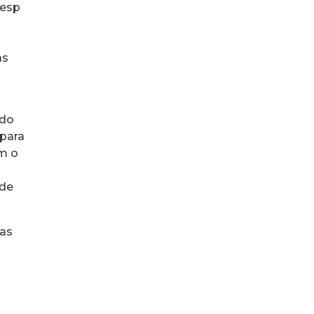
nesp
as
ado
 para
om o
 de
das