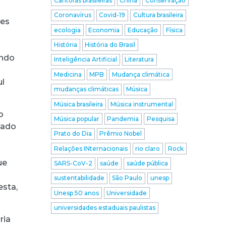
Cantoras brasileiras
China
Conservação
Coronavírus
Covid-19
Cultura brasileira
res
ecologia
Economia
Educação
Física
História
História do Brasil
ondo
Inteligência Artificial
Literatura
Medicina
MPB
Mudança climática
ul
mudanças climáticas
Música
Música brasileira
Música instrumental
o
Música popular
Pandemia
Pesquisa
gado
Prato do Dia
Prêmio Nobel
Relações INternacionais
rio claro
Rock
ue
SARS-CoV-2
saúde
saúde pública
sustentabilidade
São Paulo
unesp
esta,
Unesp 50 anos
Universidade
universidades estaduais paulistas
ria