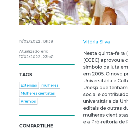
17/02/2022, 13h38
Vitória Silva
Atualizado em:
Nesta quinta-feira 
17/02/2022, 23h41
(CCEC) aprovou a c
símbolo da luta e
em 2005. O novo pr
TAGS
Universitária e Cu
Extensão
mulheres
Unesp que tenham d
Mulheres cientistas
social e contribuí
universitária da U
Prêmios
editais de outras 
mulheres cientistas
e a Pró-reitoria de
COMPARTILHE