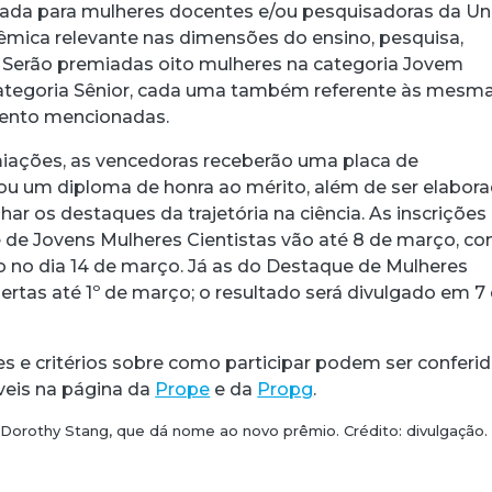
tada para mulheres docentes e/ou pesquisadoras da U
mica relevante nas dimensões do ensino, pesquisa,
 Serão premiadas oito mulheres na categoria Jovem
categoria Sênior, cada uma também referente às mesm
ento mencionadas.
ações, as vencedoras receberão uma placa de
u um diploma de honra ao mérito, além de ser elabor
lhar os destaques da trajetória na ciência. As inscrições
de Jovens Mulheres Cientistas vão até 8 de março, c
o no dia 14 de março. Já as do Destaque de Mulheres
ertas até 1º de março; o resultado será divulgado em 7
 e critérios sobre como participar podem ser conferi
íveis na página da
Prope
e da
Propg
.
 Dorothy Stang, que dá nome ao novo prêmio. Crédito: divulgação.