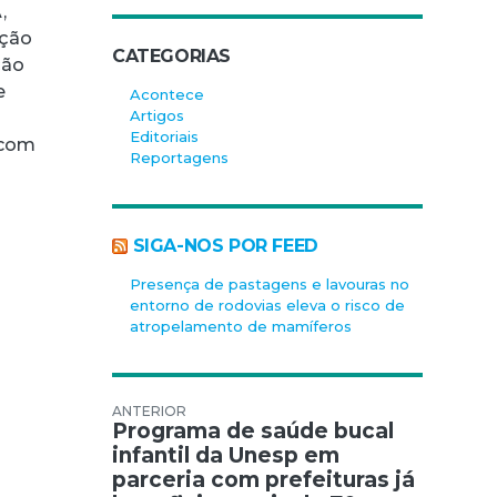
,
ação
CATEGORIAS
ção
e
Acontece
Artigos
a
Editoriais
 com
Reportagens
SIGA-NOS POR FEED
Presença de pastagens e lavouras no
entorno de rodovias eleva o risco de
atropelamento de mamíferos
Navegação de Post
Programa de saúde bucal
infantil da Unesp em
parceria com prefeituras já