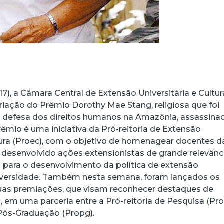
(17), a Câmara Central de Extensão Universitária e Cultur
riação do Prêmio Dorothy Mae Stang, religiosa que foi
m defesa dos direitos humanos na Amazônia, assassina
êmio é uma iniciativa da Pró-reitoria de Extensão
ltura (Proec), com o objetivo de homenagear docentes d
esenvolvido ações extensionistas de grande relevânc
do para o desenvolvimento da política de extensão
niversidade. Também nesta semana, foram lançados os
duas premiações, que visam reconhecer destaques de
, em uma parceria entre a Pró-reitoria de Pesquisa (Pr
 Pós-Graduação (Propg).