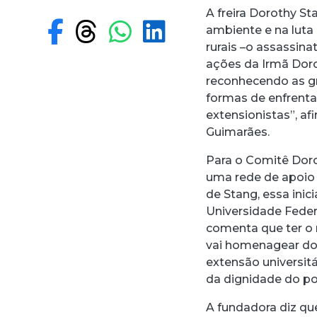
A freira Dorothy S
Compartilhar no F
Compartilhar no
Compartilhar
Compartilh
ambiente e na luta 
rurais –o assassina
ações da Irmã Dor
reconhecendo as g
formas de enfrenta
extensionistas”, af
Guimarães.
Para o Comitê Doro
uma rede de apoio
de Stang, essa inic
Universidade Fede
comenta que ter 
vai homenagear do
extensão universitá
da dignidade do pov
A fundadora diz qu