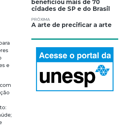
beneficiou mais de 70
cidades de SP e do Brasil
A arte de precificar a arte
para
eres
o
es e
p com
ação
to:
aúde;
e