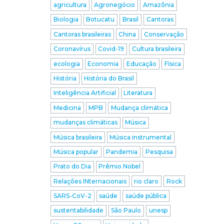
agricultura
Agronegócio
Amazônia
Biologia
Botucatu
Brasil
Cantoras
Cantoras brasileiras
China
Conservação
Coronavírus
Covid-19
Cultura brasileira
ecologia
Economia
Educação
Física
História
História do Brasil
Inteligência Artificial
Literatura
Medicina
MPB
Mudança climática
mudanças climáticas
Música
Música brasileira
Música instrumental
Música popular
Pandemia
Pesquisa
Prato do Dia
Prêmio Nobel
Relações INternacionais
rio claro
Rock
SARS-CoV-2
saúde
saúde pública
sustentabilidade
São Paulo
unesp