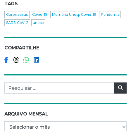
TAGS
Coronavírus
Covid-19
Memória Unesp Covid-19
Pandemia
SARS-CoV-2
unesp
COMPARTILHE
Compartilhar no Facebook
Compartilhar no Threads
Compartilhar no WhatsApp
Compartilhar no LinkedIn
Pesquisar por:
Pes
ARQUIVO MENSAL
Arquivo mensal