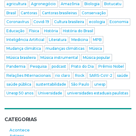
agricultura
Agronegócio
Amazônia
Biologia
Botucatu
Brasil
Cantoras
Cantoras brasileiras
Conservação
Coronavírus
Covid-19
Cultura brasileira
ecologia
Economia
Educação
Física
História
História do Brasil
Inteligência Artificial
Literatura
Medicina
MPB
Mudança climática
mudanças climáticas
Música
Música brasileira
Música instrumental
Música popular
Pandemia
Pesquisa
podcast
Prato do Dia
Prêmio Nobel
Relações INternacionais
rio claro
Rock
SARS-CoV-2
saúde
saúde pública
sustentabilidade
São Paulo
unesp
Unesp 50 anos
Universidade
universidades estaduais paulistas
CATEGORIAS
Acontece
Artigos