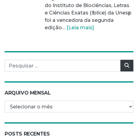
do Instituto de Biociências, Letras
e Ciências Exatas (Ibilce) da Unesp
foi a vencedora da segunda
edição…
[Leia mais]
Pesquisar por:
Pes
ARQUIVO MENSAL
Arquivo mensal
POSTS RECENTES