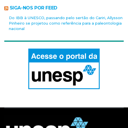
SIGA-NOS POR FEED
Do IBB à UNESCO, passando pelo sertão do Cariri, Allysson
Pinheiro se projetou como referência para a paleontologia
nacional