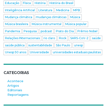
Educação
Física
História
História do Brasil
Inteligência Artificial
Literatura
Medicina
MPB
Mudança climática
mudanças climáticas
Música
Música brasileira
Música instrumental
Música popular
Pandemia
Pesquisa
podcast
Prato do Dia
Prêmio Nobel
Relações INternacionais
rio claro
Rock
SARS-CoV-2
saúde
saúde pública
sustentabilidade
São Paulo
unesp
Unesp 50 anos
Universidade
universidades estaduais paulistas
CATEGORIAS
Acontece
Artigos
Editoriais
Reportagens