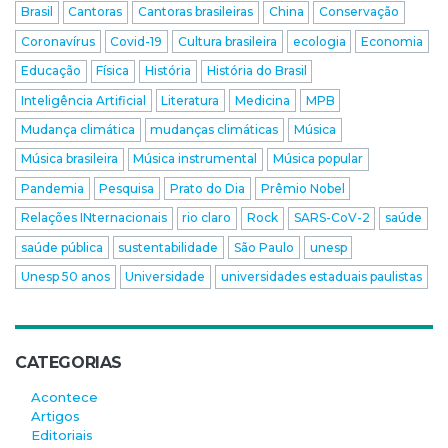
Brasil
Cantoras
Cantoras brasileiras
China
Conservação
Coronavírus
Covid-19
Cultura brasileira
ecologia
Economia
Educação
Física
História
História do Brasil
Inteligência Artificial
Literatura
Medicina
MPB
Mudança climática
mudanças climáticas
Música
Música brasileira
Música instrumental
Música popular
Pandemia
Pesquisa
Prato do Dia
Prêmio Nobel
Relações INternacionais
rio claro
Rock
SARS-CoV-2
saúde
saúde pública
sustentabilidade
São Paulo
unesp
Unesp 50 anos
Universidade
universidades estaduais paulistas
CATEGORIAS
Acontece
Artigos
Editoriais