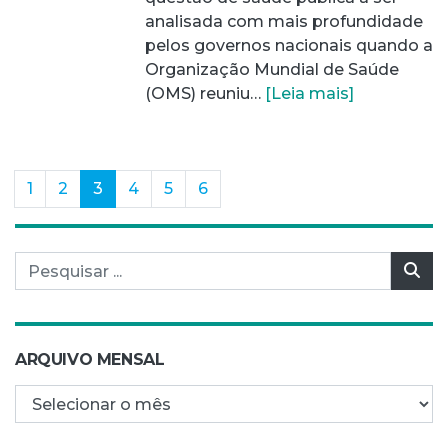
analisada com mais profundidade
pelos governos nacionais quando a
Organização Mundial de Saúde
(OMS) reuniu…
[Leia mais]
(current)
1
2
3
4
5
6
Pesquisar por:
Pes
ARQUIVO MENSAL
Arquivo mensal