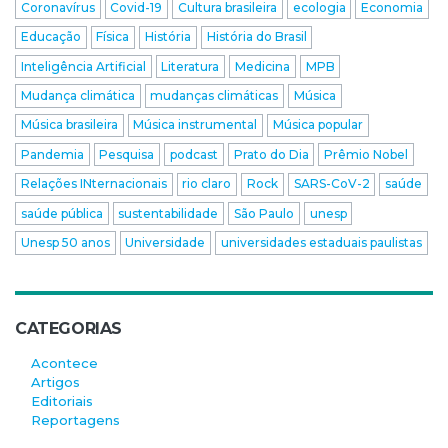
Coronavírus
Covid-19
Cultura brasileira
ecologia
Economia
Educação
Física
História
História do Brasil
Inteligência Artificial
Literatura
Medicina
MPB
Mudança climática
mudanças climáticas
Música
Música brasileira
Música instrumental
Música popular
Pandemia
Pesquisa
podcast
Prato do Dia
Prêmio Nobel
Relações INternacionais
rio claro
Rock
SARS-CoV-2
saúde
saúde pública
sustentabilidade
São Paulo
unesp
Unesp 50 anos
Universidade
universidades estaduais paulistas
CATEGORIAS
Acontece
Artigos
Editoriais
Reportagens