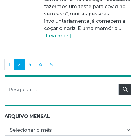
fazermos um teste para covid no
seu caso", muitas pessoas
involuntariamente já comecem a
coçar o nariz. É uma memória…
[Leia mais]
(current)
1
2
3
4
5
Pesquisar por:
Pes
ARQUIVO MENSAL
Arquivo mensal