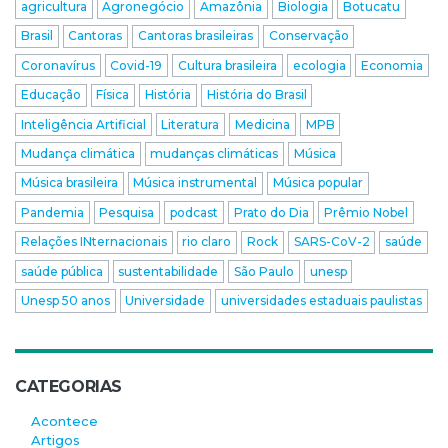
agricultura
Agronegócio
Amazônia
Biologia
Botucatu
Brasil
Cantoras
Cantoras brasileiras
Conservação
Coronavírus
Covid-19
Cultura brasileira
ecologia
Economia
Educação
Física
História
História do Brasil
Inteligência Artificial
Literatura
Medicina
MPB
Mudança climática
mudanças climáticas
Música
Música brasileira
Música instrumental
Música popular
Pandemia
Pesquisa
podcast
Prato do Dia
Prêmio Nobel
Relações INternacionais
rio claro
Rock
SARS-CoV-2
saúde
saúde pública
sustentabilidade
São Paulo
unesp
Unesp 50 anos
Universidade
universidades estaduais paulistas
CATEGORIAS
Acontece
Artigos