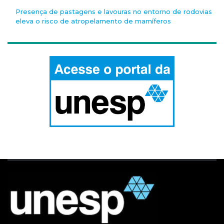
Presença de pastagens e lavouras no entorno de rodovias
eleva o risco de atropelamento de mamíferos