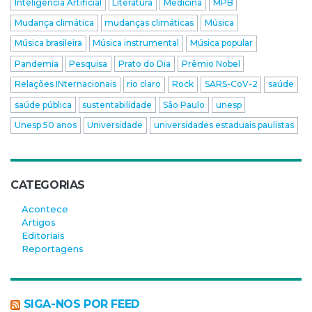
Inteligência Artificial
Literatura
Medicina
MPB
Mudança climática
mudanças climáticas
Música
Música brasileira
Música instrumental
Música popular
Pandemia
Pesquisa
Prato do Dia
Prêmio Nobel
Relações INternacionais
rio claro
Rock
SARS-CoV-2
saúde
saúde pública
sustentabilidade
São Paulo
unesp
Unesp 50 anos
Universidade
universidades estaduais paulistas
CATEGORIAS
Acontece
Artigos
Editoriais
Reportagens
SIGA-NOS POR FEED