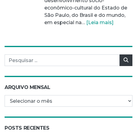
desenvolvimento sócio-
econômico-cultural do Estado de
São Paulo, do Brasil e do mundo,
em especial na…
[Leia mais]
Pesquisar por:
Pes
ARQUIVO MENSAL
Arquivo mensal
POSTS RECENTES