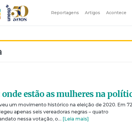
Reportagens
Artigos
Acontece
a
: onde estão as mulheres na políti
iveu um movimento histórico na eleição de 2020. Em 7
 elegeu apenas seis vereadoras negras – quatro
andato nessa votação, o…
[Leia mais]