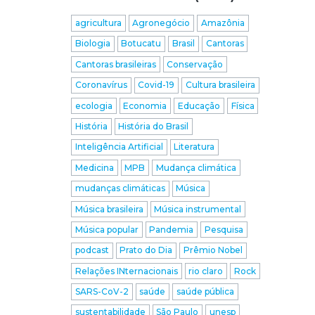
agricultura
Agronegócio
Amazônia
Biologia
Botucatu
Brasil
Cantoras
Cantoras brasileiras
Conservação
Coronavírus
Covid-19
Cultura brasileira
ecologia
Economia
Educação
Física
História
História do Brasil
Inteligência Artificial
Literatura
Medicina
MPB
Mudança climática
mudanças climáticas
Música
Música brasileira
Música instrumental
Música popular
Pandemia
Pesquisa
podcast
Prato do Dia
Prêmio Nobel
Relações INternacionais
rio claro
Rock
SARS-CoV-2
saúde
saúde pública
sustentabilidade
São Paulo
unesp