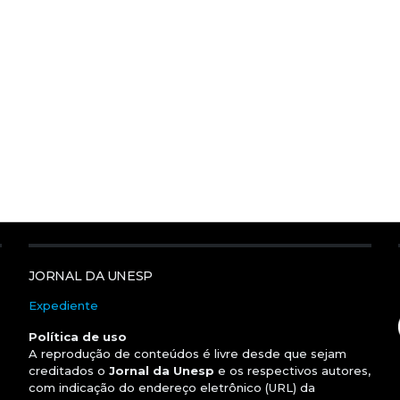
JORNAL DA UNESP
Expediente
Política de uso
A reprodução de conteúdos é livre desde que sejam
creditados o
Jornal da Unesp
e os respectivos autores,
com indicação do endereço eletrônico (URL) da