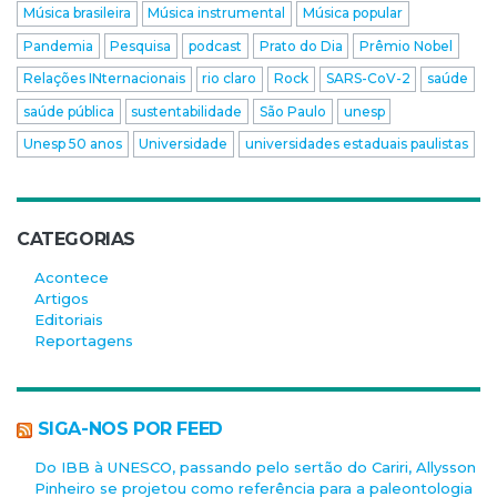
Música brasileira
Música instrumental
Música popular
Pandemia
Pesquisa
podcast
Prato do Dia
Prêmio Nobel
Relações INternacionais
rio claro
Rock
SARS-CoV-2
saúde
saúde pública
sustentabilidade
São Paulo
unesp
Unesp 50 anos
Universidade
universidades estaduais paulistas
CATEGORIAS
Acontece
Artigos
Editoriais
Reportagens
SIGA-NOS POR FEED
Do IBB à UNESCO, passando pelo sertão do Cariri, Allysson
Pinheiro se projetou como referência para a paleontologia