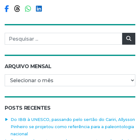
Compartilhar no Facebook
Compartilhar no Threads
Compartilhar no WhatsApp
Compartilhar no LinkedIn
Pesquisar por:
Pes
ARQUIVO MENSAL
Arquivo mensal
POSTS RECENTES
Do IBB à UNESCO, passando pelo sertão do Cariri, Allysson
Pinheiro se projetou como referência para a paleontologia
nacional