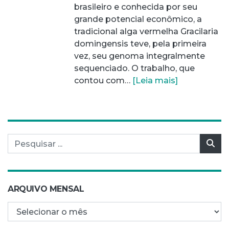
brasileiro e conhecida por seu
grande potencial econômico, a
tradicional alga vermelha Gracilaria
domingensis teve, pela primeira
vez, seu genoma integralmente
sequenciado. O trabalho, que
contou com…
[Leia mais]
Pesquisar por:
Pes
ARQUIVO MENSAL
Arquivo mensal