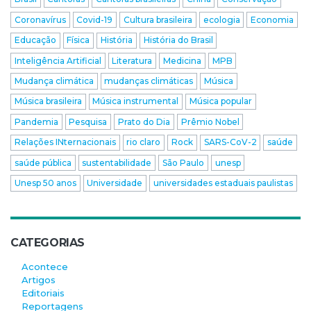
Coronavírus
Covid-19
Cultura brasileira
ecologia
Economia
Educação
Física
História
História do Brasil
Inteligência Artificial
Literatura
Medicina
MPB
Mudança climática
mudanças climáticas
Música
Música brasileira
Música instrumental
Música popular
Pandemia
Pesquisa
Prato do Dia
Prêmio Nobel
Relações INternacionais
rio claro
Rock
SARS-CoV-2
saúde
saúde pública
sustentabilidade
São Paulo
unesp
Unesp 50 anos
Universidade
universidades estaduais paulistas
CATEGORIAS
Acontece
Artigos
Editoriais
Reportagens