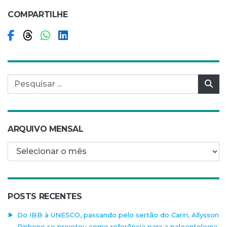
COMPARTILHE
Compartilhar no Facebook
Compartilhar no Threads
Compartilhar no WhatsApp
Compartilhar no LinkedIn
Pesquisar por:
Pes
ARQUIVO MENSAL
Arquivo mensal
POSTS RECENTES
Do IBB à UNESCO, passando pelo sertão do Cariri, Allysson
Pinheiro se projetou como referência para a paleontologia