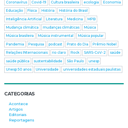
Coronavírus
Covid-19
Cultura brasileira
ecologia
Economia
Educação
Física
História
História do Brasil
Inteligência Artificial
Literatura
Medicina
MPB
Mudança climática
mudanças climáticas
Música
Música brasileira
Música instrumental
Música popular
Pandemia
Pesquisa
podcast
Prato do Dia
Prêmio Nobel
Relações INternacionais
rio claro
Rock
SARS-CoV-2
saúde
saúde pública
sustentabilidade
São Paulo
unesp
Unesp 50 anos
Universidade
universidades estaduais paulistas
CATEGORIAS
Acontece
Artigos
Editoriais
Reportagens