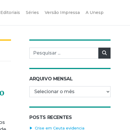
Editoriais
Séries
Versão Impressa
A Unesp
Pesquisar por:
Pesquisar
ARQUIVO MENSAL
Arquivo mensal
mo
POSTS RECENTES
mos
Crise em Ceuta evidencia
 de