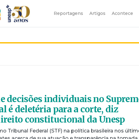
Reportagens
Artigos
Acontece
de decisões individuais no Supre
l é deletéria para a corte, diz
direito constitucional da Unesp
 Tribunal Federal (STF) na política brasileira nos últi
tes acerca de sua atuação e transparência na tomada