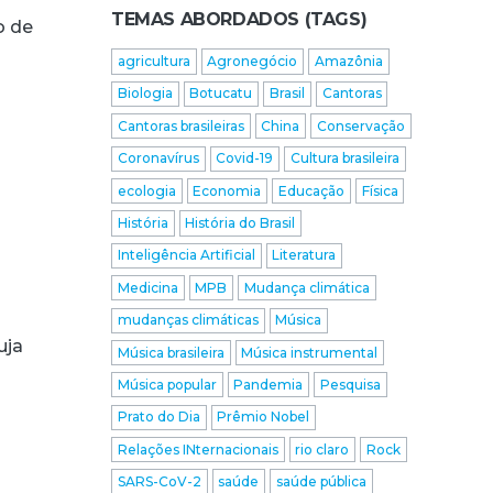
TEMAS ABORDADOS (TAGS)
o de
agricultura
Agronegócio
Amazônia
Biologia
Botucatu
Brasil
Cantoras
Cantoras brasileiras
China
Conservação
Coronavírus
Covid-19
Cultura brasileira
ecologia
Economia
Educação
Física
História
História do Brasil
Inteligência Artificial
Literatura
Medicina
MPB
Mudança climática
mudanças climáticas
Música
uja
Música brasileira
Música instrumental
Música popular
Pandemia
Pesquisa
Prato do Dia
Prêmio Nobel
Relações INternacionais
rio claro
Rock
SARS-CoV-2
saúde
saúde pública