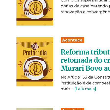
Comícios suprapartidári
donas de casa batendo p
renovação e convergênc
Acontece
Reforma tribut
retomada do cr
Murari Bovo ao
No Artigo 153 da Constit
instituição é de competê
mais…
[Leia mais]