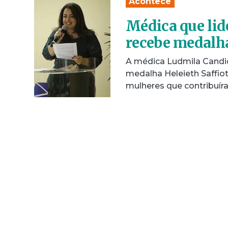
Acontece
Médica que li
recebe medalha
A médica Ludmila Candida
medalha Heleieth Saffio
mulheres que contribuí