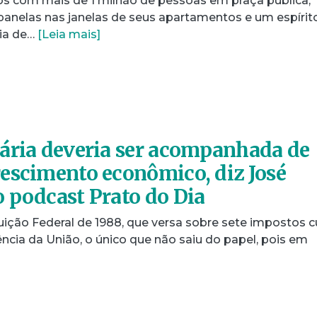
os com mais de 1 milhão de pessoas em praça pública,
anelas nas janelas de seus apartamentos e um espírit
ia de…
[Leia mais]
ária deveria ser acompanhada de
escimento econômico, diz José
 podcast Prato do Dia
uição Federal de 1988, que versa sobre sete impostos c
ncia da União, o único que não saiu do papel, pois em