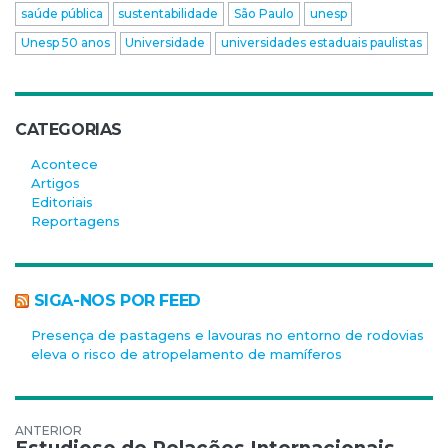
saúde pública
sustentabilidade
São Paulo
unesp
Unesp 50 anos
Universidade
universidades estaduais paulistas
CATEGORIAS
Acontece
Artigos
Editoriais
Reportagens
SIGA-NOS POR FEED
Presença de pastagens e lavouras no entorno de rodovias
eleva o risco de atropelamento de mamíferos
Navegação de Post