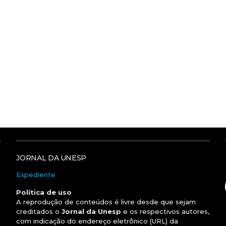
JORNAL DA UNESP
Expediente
Política de uso
A reprodução de conteúdos é livre desde que sejam
creditados o
Jornal da Unesp
e os respectivos autores,
com indicação do endereço eletrônico (URL) da