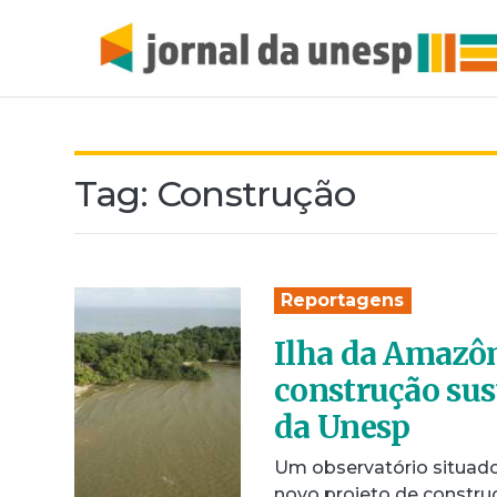
Tag:
Construção
Reportagens
Ilha da Amazôn
construção sus
da Unesp
Um observatório situado 
novo projeto de constru