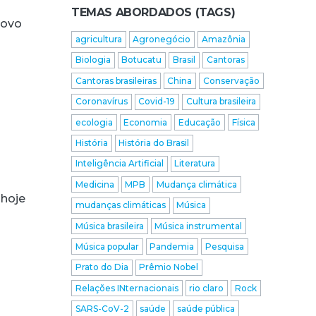
TEMAS ABORDADOS (TAGS)
novo
agricultura
Agronegócio
Amazônia
Biologia
Botucatu
Brasil
Cantoras
Cantoras brasileiras
China
Conservação
Coronavírus
Covid-19
Cultura brasileira
ecologia
Economia
Educação
Física
História
História do Brasil
Inteligência Artificial
Literatura
Medicina
MPB
Mudança climática
 hoje
mudanças climáticas
Música
Música brasileira
Música instrumental
Música popular
Pandemia
Pesquisa
Prato do Dia
Prêmio Nobel
Relações INternacionais
rio claro
Rock
SARS-CoV-2
saúde
saúde pública