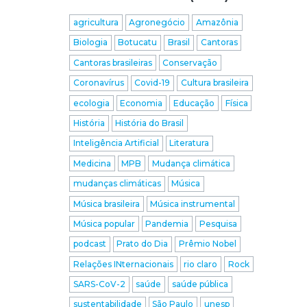
agricultura
Agronegócio
Amazônia
Biologia
Botucatu
Brasil
Cantoras
Cantoras brasileiras
Conservação
Coronavírus
Covid-19
Cultura brasileira
ecologia
Economia
Educação
Física
História
História do Brasil
Inteligência Artificial
Literatura
Medicina
MPB
Mudança climática
mudanças climáticas
Música
Música brasileira
Música instrumental
Música popular
Pandemia
Pesquisa
podcast
Prato do Dia
Prêmio Nobel
Relações INternacionais
rio claro
Rock
SARS-CoV-2
saúde
saúde pública
sustentabilidade
São Paulo
unesp