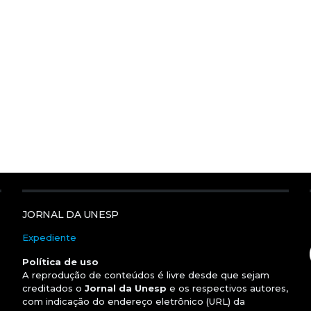
JORNAL DA UNESP
Expediente
Política de uso
A reprodução de conteúdos é livre desde que sejam
creditados o
Jornal da Unesp
e os respectivos autores,
com indicação do endereço eletrônico (URL) da