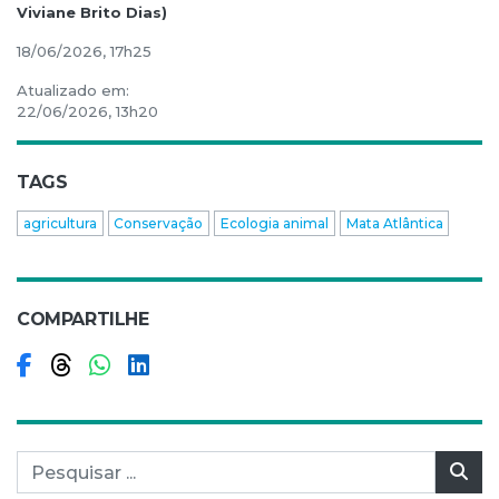
Viviane Brito Dias)
18/06/2026, 17h25
Atualizado em:
22/06/2026, 13h20
TAGS
agricultura
Conservação
Ecologia animal
Mata Atlântica
COMPARTILHE
Compartilhar no Facebook
Compartilhar no Threads
Compartilhar no WhatsApp
Compartilhar no LinkedIn
Pesquisar por:
Pes