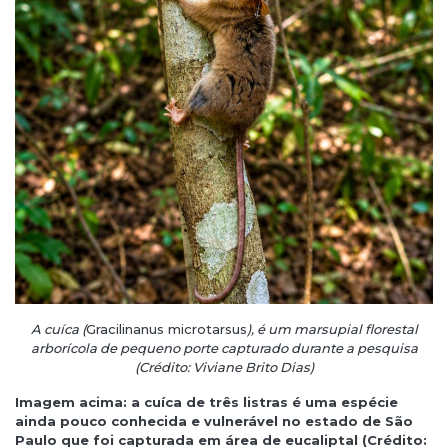
A cuíca (
Gracilinanus microtarsus
), é um marsupial florestal
arborícola de pequeno porte capturado durante a pesquisa
(Crédito: Viviane Brito Dias)
Imagem acima: a cuíca de três listras é uma espécie
ainda pouco conhecida e vulnerável no estado de São
Paulo que foi capturada em área de eucaliptal (Crédito: