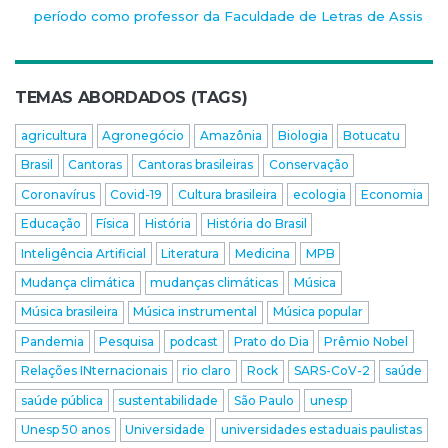
período como professor da Faculdade de Letras de Assis
TEMAS ABORDADOS (TAGS)
agricultura
Agronegócio
Amazônia
Biologia
Botucatu
Brasil
Cantoras
Cantoras brasileiras
Conservação
Coronavírus
Covid-19
Cultura brasileira
ecologia
Economia
Educação
Física
História
História do Brasil
Inteligência Artificial
Literatura
Medicina
MPB
Mudança climática
mudanças climáticas
Música
Música brasileira
Música instrumental
Música popular
Pandemia
Pesquisa
podcast
Prato do Dia
Prêmio Nobel
Relações INternacionais
rio claro
Rock
SARS-CoV-2
saúde
saúde pública
sustentabilidade
São Paulo
unesp
Unesp 50 anos
Universidade
universidades estaduais paulistas