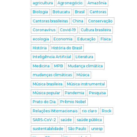
agricultura
Agronegócio
Amazônia
Biologia
Botucatu
Brasil
Cantoras
Cantoras brasileiras
China
Conservação
Coronavírus
Covid-19
Cultura brasileira
ecologia
Economia
Educação
Física
História
História do Brasil
Inteligência Artificial
Literatura
Medicina
MPB
Mudança climática
mudanças climáticas
Música
Música brasileira
Música instrumental
Música popular
Pandemia
Pesquisa
Prato do Dia
Prêmio Nobel
Relações INternacionais
rio claro
Rock
SARS-CoV-2
saúde
saúde pública
sustentabilidade
São Paulo
unesp