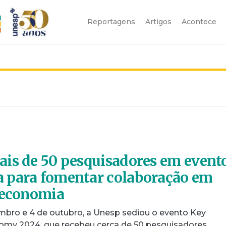
Reportagens
Artigos
Acontece
is de 50 pesquisadores em event
 para fomentar colaboração em
oeconomia
embro e 4 de outubro, a Unesp sediou o evento Key
omy 2024, que recebeu cerca de 50 pesquisadores