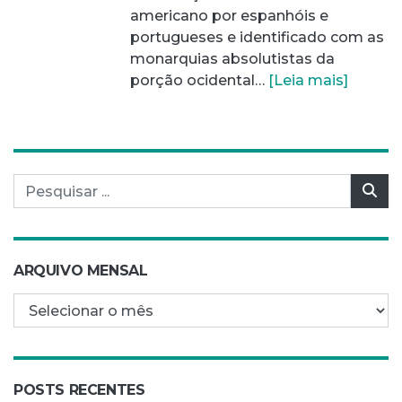
americano por espanhóis e
portugueses e identificado com as
monarquias absolutistas da
porção ocidental…
[Leia mais]
Pesquisar por:
Pes
ARQUIVO MENSAL
Arquivo mensal
POSTS RECENTES