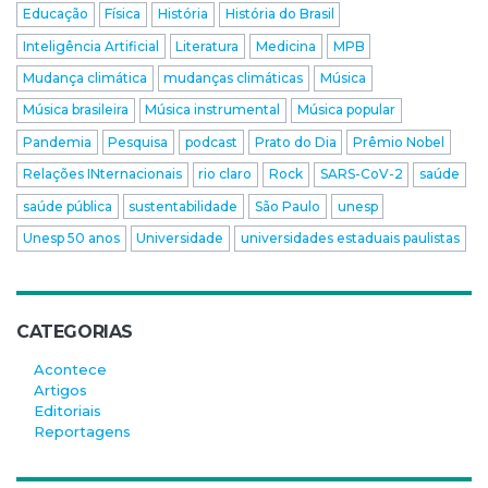
Educação
Física
História
História do Brasil
Inteligência Artificial
Literatura
Medicina
MPB
Mudança climática
mudanças climáticas
Música
Música brasileira
Música instrumental
Música popular
Pandemia
Pesquisa
podcast
Prato do Dia
Prêmio Nobel
Relações INternacionais
rio claro
Rock
SARS-CoV-2
saúde
saúde pública
sustentabilidade
São Paulo
unesp
Unesp 50 anos
Universidade
universidades estaduais paulistas
CATEGORIAS
Acontece
Artigos
Editoriais
Reportagens