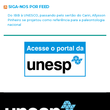
SIGA-NOS POR FEED
Do IBB à UNESCO, passando pelo sertão do Cariri, Allysson
Pinheiro se projetou como referência para a paleontologia
nacional