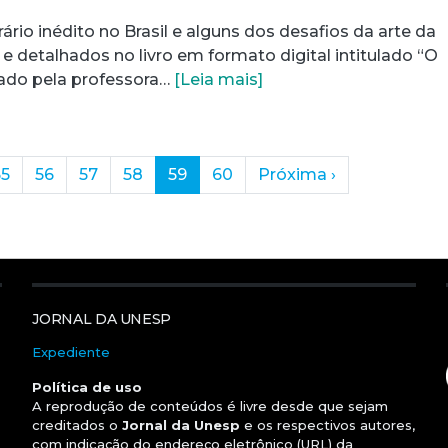
rário inédito no Brasil e alguns dos desafios da arte da
e detalhados no livro em formato digital intitulado “O
zado pela professora…
[Leia mais]
(current)
55
56
57
58
59
60
Próxima
›
JORNAL DA UNESP
Expediente
Política de uso
A reprodução de conteúdos é livre desde que sejam
creditados o
Jornal da Unesp
e os respectivos autores,
com indicação do endereço eletrônico (URL) da