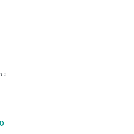
dia
o