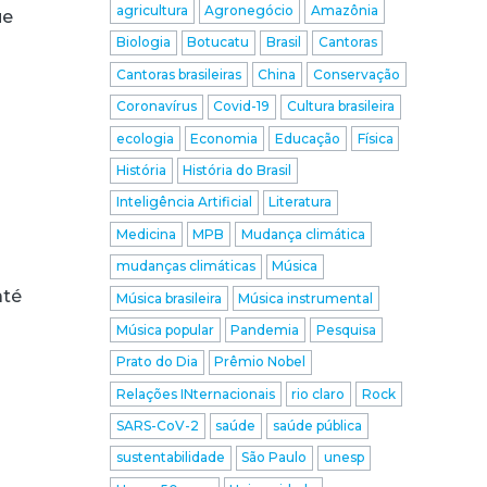
agricultura
Agronegócio
Amazônia
ue
Biologia
Botucatu
Brasil
Cantoras
Cantoras brasileiras
China
Conservação
Coronavírus
Covid-19
Cultura brasileira
ecologia
Economia
Educação
Física
História
História do Brasil
Inteligência Artificial
Literatura
Medicina
MPB
Mudança climática
mudanças climáticas
Música
até
Música brasileira
Música instrumental
Música popular
Pandemia
Pesquisa
Prato do Dia
Prêmio Nobel
Relações INternacionais
rio claro
Rock
SARS-CoV-2
saúde
saúde pública
sustentabilidade
São Paulo
unesp