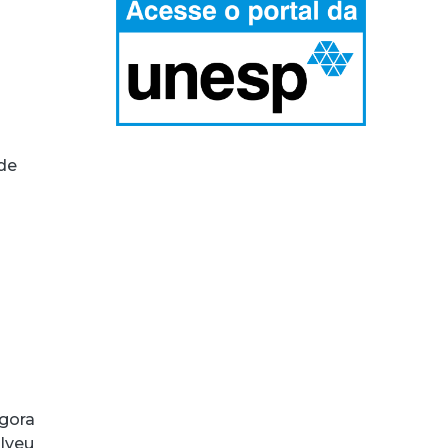
de
agora
lveu