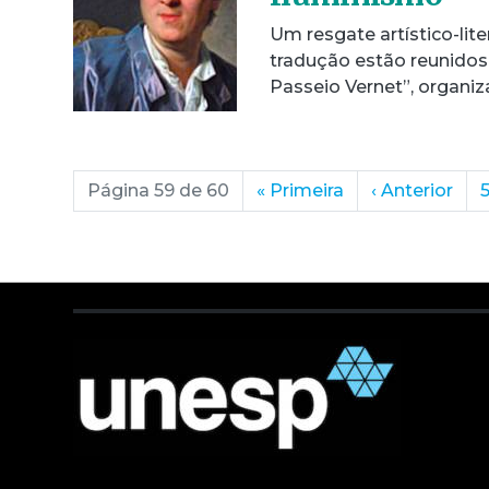
Um resgate artístico-lite
tradução estão reunidos 
Passeio Vernet”, organi
Página 59 de 60
«
Primeira
‹
Anterior