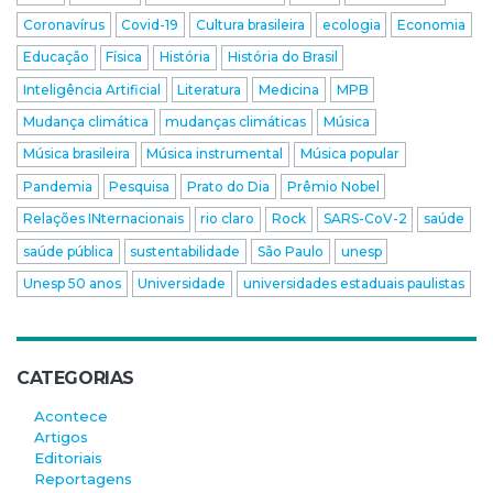
Coronavírus
Covid-19
Cultura brasileira
ecologia
Economia
Educação
Física
História
História do Brasil
Inteligência Artificial
Literatura
Medicina
MPB
Mudança climática
mudanças climáticas
Música
Música brasileira
Música instrumental
Música popular
Pandemia
Pesquisa
Prato do Dia
Prêmio Nobel
Relações INternacionais
rio claro
Rock
SARS-CoV-2
saúde
saúde pública
sustentabilidade
São Paulo
unesp
Unesp 50 anos
Universidade
universidades estaduais paulistas
CATEGORIAS
Acontece
Artigos
Editoriais
Reportagens