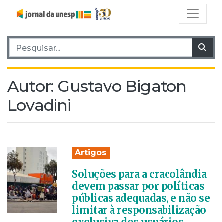
Pesquisar por:
Pes
Autor:
Gustavo Bigaton
Lovadini
Artigos
Soluções para a cracolândia
devem passar por políticas
públicas adequadas, e não se
limitar à responsabilização
exclusiva dos usuários