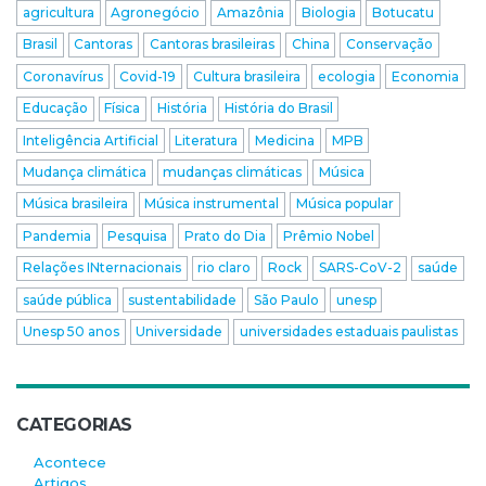
agricultura
Agronegócio
Amazônia
Biologia
Botucatu
Brasil
Cantoras
Cantoras brasileiras
China
Conservação
Coronavírus
Covid-19
Cultura brasileira
ecologia
Economia
Educação
Física
História
História do Brasil
Inteligência Artificial
Literatura
Medicina
MPB
Mudança climática
mudanças climáticas
Música
Música brasileira
Música instrumental
Música popular
Pandemia
Pesquisa
Prato do Dia
Prêmio Nobel
Relações INternacionais
rio claro
Rock
SARS-CoV-2
saúde
saúde pública
sustentabilidade
São Paulo
unesp
Unesp 50 anos
Universidade
universidades estaduais paulistas
CATEGORIAS
Acontece
Artigos