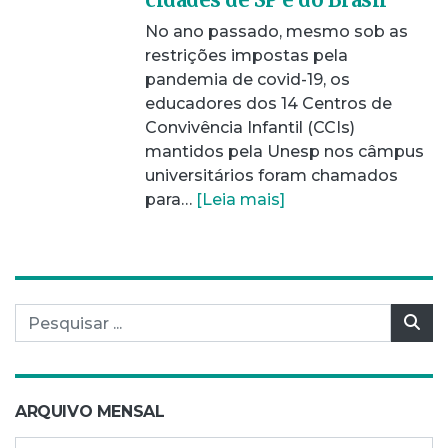
No ano passado, mesmo sob as
restrições impostas pela
pandemia de covid-19, os
educadores dos 14 Centros de
Convivência Infantil (CCIs)
mantidos pela Unesp nos câmpus
universitários foram chamados
para…
[Leia mais]
Pesquisar por:
Pes
ARQUIVO MENSAL
Arquivo mensal