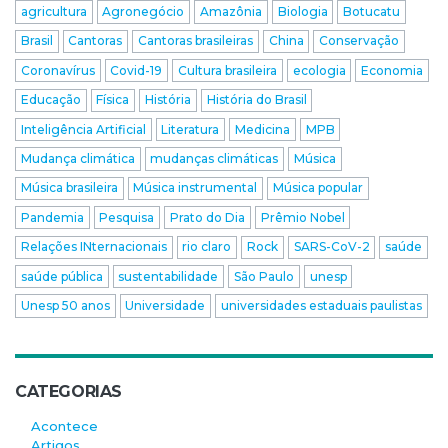
agricultura
Agronegócio
Amazônia
Biologia
Botucatu
Brasil
Cantoras
Cantoras brasileiras
China
Conservação
Coronavírus
Covid-19
Cultura brasileira
ecologia
Economia
Educação
Física
História
História do Brasil
Inteligência Artificial
Literatura
Medicina
MPB
Mudança climática
mudanças climáticas
Música
Música brasileira
Música instrumental
Música popular
Pandemia
Pesquisa
Prato do Dia
Prêmio Nobel
Relações INternacionais
rio claro
Rock
SARS-CoV-2
saúde
saúde pública
sustentabilidade
São Paulo
unesp
Unesp 50 anos
Universidade
universidades estaduais paulistas
CATEGORIAS
Acontece
Artigos