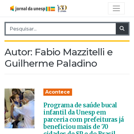
Pesquisar por:
Pes
Autor:
Fabio Mazzitelli e
Guilherme Paladino
Acontece
Programa de saúde bucal
infantil da Unesp em
parceria com prefeituras já
beneficiou mais de 70
cidades de SP e do Brasil