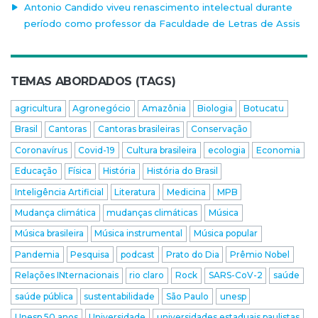
Antonio Candido viveu renascimento intelectual durante
período como professor da Faculdade de Letras de Assis
TEMAS ABORDADOS (TAGS)
agricultura
Agronegócio
Amazônia
Biologia
Botucatu
Brasil
Cantoras
Cantoras brasileiras
Conservação
Coronavírus
Covid-19
Cultura brasileira
ecologia
Economia
Educação
Física
História
História do Brasil
Inteligência Artificial
Literatura
Medicina
MPB
Mudança climática
mudanças climáticas
Música
Música brasileira
Música instrumental
Música popular
Pandemia
Pesquisa
podcast
Prato do Dia
Prêmio Nobel
Relações INternacionais
rio claro
Rock
SARS-CoV-2
saúde
saúde pública
sustentabilidade
São Paulo
unesp
Unesp 50 anos
Universidade
universidades estaduais paulistas