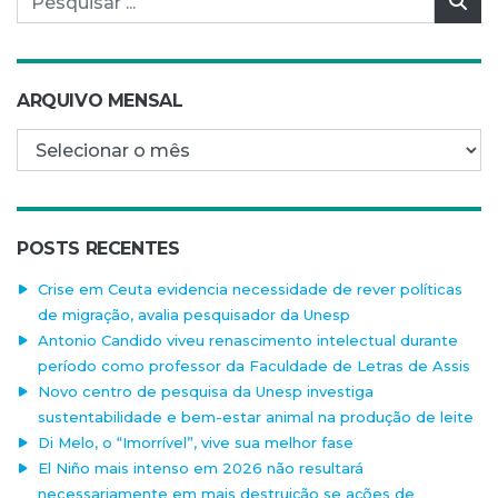
Pes
ARQUIVO MENSAL
Arquivo mensal
POSTS RECENTES
Crise em Ceuta evidencia necessidade de rever políticas
de migração, avalia pesquisador da Unesp
Antonio Candido viveu renascimento intelectual durante
período como professor da Faculdade de Letras de Assis
Novo centro de pesquisa da Unesp investiga
sustentabilidade e bem-estar animal na produção de leite
Di Melo, o “Imorrível”, vive sua melhor fase
El Niño mais intenso em 2026 não resultará
necessariamente em mais destruição se ações de