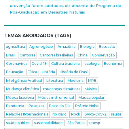
prevenção forem adotadas, diz docente do Programa de
Pós-Graduação em Desastres Naturais
TEMAS ABORDADOS (TAGS)
agricultura
Agronegócio
Amazônia
Biologia
Botucatu
Brasil
Cantoras
Cantoras brasileiras
China
Conservação
Coronavírus
Covid-19
Cultura brasileira
ecologia
Economia
Educação
Física
História
História do Brasil
Inteligência Artificial
Literatura
Medicina
MPB
Mudança climática
mudanças climáticas
Música
Música brasileira
Música instrumental
Música popular
Pandemia
Pesquisa
Prato do Dia
Prêmio Nobel
Relações INternacionais
rio claro
Rock
SARS-CoV-2
saúde
saúde pública
sustentabilidade
São Paulo
unesp