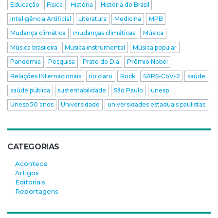
Educação
Física
História
História do Brasil
Inteligência Artificial
Literatura
Medicina
MPB
Mudança climática
mudanças climáticas
Música
Música brasileira
Música instrumental
Música popular
Pandemia
Pesquisa
Prato do Dia
Prêmio Nobel
Relações INternacionais
rio claro
Rock
SARS-CoV-2
saúde
saúde pública
sustentabilidade
São Paulo
unesp
Unesp 50 anos
Universidade
universidades estaduais paulistas
CATEGORIAS
Acontece
Artigos
Editoriais
Reportagens