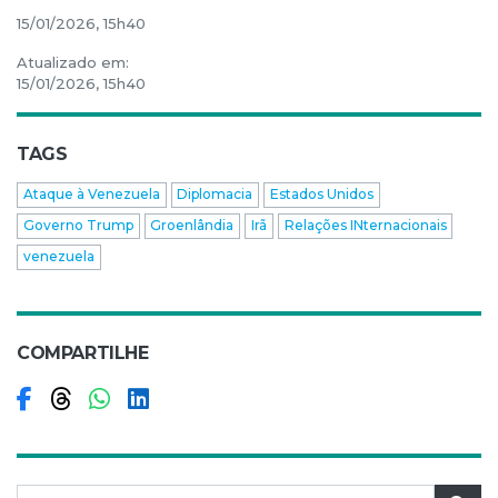
15/01/2026, 15h40
Atualizado em:
15/01/2026, 15h40
TAGS
Ataque à Venezuela
Diplomacia
Estados Unidos
Governo Trump
Groenlândia
Irã
Relações INternacionais
venezuela
COMPARTILHE
Compartilhar no Facebook
Compartilhar no Threads
Compartilhar no WhatsApp
Compartilhar no LinkedIn
Pesquisar por: