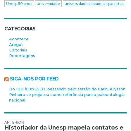
Unesp 50 anos
Universidade
universidades estaduais paulistas
CATEGORIAS
Acontece
Artigos
Editoriais
Reportagens
SIGA-NOS POR FEED
Do IBB à UNESCO, passando pelo sertão do Cariri, Allysson
Pinheiro se projetou como referência para a paleontologia
nacional
Navegação de Post
Historiador da Unesp mapeia contatos e