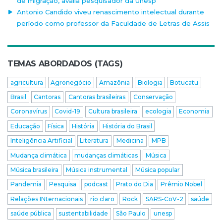
de migração, avalia pesquisador da Unesp
Antonio Candido viveu renascimento intelectual durante
período como professor da Faculdade de Letras de Assis
TEMAS ABORDADOS (TAGS)
agricultura
Agronegócio
Amazônia
Biologia
Botucatu
Brasil
Cantoras
Cantoras brasileiras
Conservação
Coronavírus
Covid-19
Cultura brasileira
ecologia
Economia
Educação
Física
História
História do Brasil
Inteligência Artificial
Literatura
Medicina
MPB
Mudança climática
mudanças climáticas
Música
Música brasileira
Música instrumental
Música popular
Pandemia
Pesquisa
podcast
Prato do Dia
Prêmio Nobel
Relações INternacionais
rio claro
Rock
SARS-CoV-2
saúde
saúde pública
sustentabilidade
São Paulo
unesp