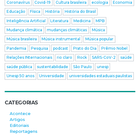
Coronavírus
Covid-19
Cultura brasileira
ecologia
Economia
Educação
Física
História
História do Brasil
Inteligência Artificial
Literatura
Medicina
MPB
Mudança climática
mudanças climáticas
Música
Música brasileira
Música instrumental
Música popular
Pandemia
Pesquisa
podcast
Prato do Dia
Prêmio Nobel
Relações INternacionais
rio claro
Rock
SARS-CoV-2
saúde
saúde pública
sustentabilidade
São Paulo
unesp
Unesp 50 anos
Universidade
universidades estaduais paulistas
CATEGORIAS
Acontece
Artigos
Editoriais
Reportagens