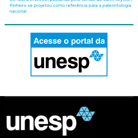
Pinheiro se projetou como referência para a paleontologia
nacional