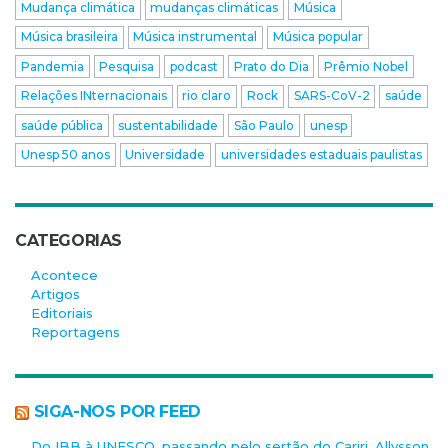
Mudança climática
mudanças climáticas
Música
Música brasileira
Música instrumental
Música popular
Pandemia
Pesquisa
podcast
Prato do Dia
Prêmio Nobel
Relações INternacionais
rio claro
Rock
SARS-CoV-2
saúde
saúde pública
sustentabilidade
São Paulo
unesp
Unesp 50 anos
Universidade
universidades estaduais paulistas
CATEGORIAS
Acontece
Artigos
Editoriais
Reportagens
SIGA-NOS POR FEED
Do IBB à UNESCO, passando pelo sertão do Cariri, Allysson