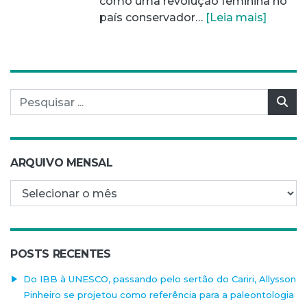
como uma revolução feminina no
país conservador…
[Leia mais]
Pesquisar por:
Pes
ARQUIVO MENSAL
Arquivo mensal
POSTS RECENTES
Do IBB à UNESCO, passando pelo sertão do Cariri, Allysson
Pinheiro se projetou como referência para a paleontologia