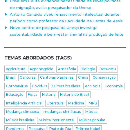
Crise em Ceuta evidencia necessidade de rever políticas
de migração, avalia pesquisador da Unesp
Antonio Candido viveu renascimento intelectual durante
período como professor da Faculdade de Letras de Assis
Novo centro de pesquisa da Unesp investiga
sustentabilidade e bem-estar animal na produção de leite
TEMAS ABORDADOS (TAGS)
agricultura
Agronegócio
Amazônia
Biologia
Botucatu
Brasil
Cantoras
Cantoras brasileiras
China
Conservação
Coronavírus
Covid-19
Cultura brasileira
ecologia
Economia
Educação
Física
História
História do Brasil
Inteligência Artificial
Literatura
Medicina
MPB
Mudança climática
mudanças climáticas
Música
Música brasileira
Música instrumental
Música popular
Pandemia
Pesquisa
Prato do Dia
Prêmio Nobel